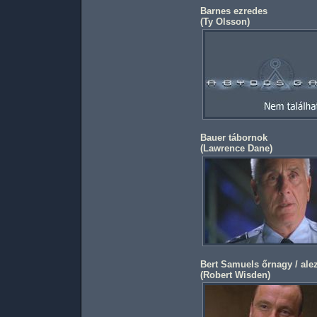
Barnes ezredes
(
Ty Olsson
)
Bauer tábornok
(
Lawrence Dane
)
Bert Samuels őrnagy / ale
(
Robert Wisden
)