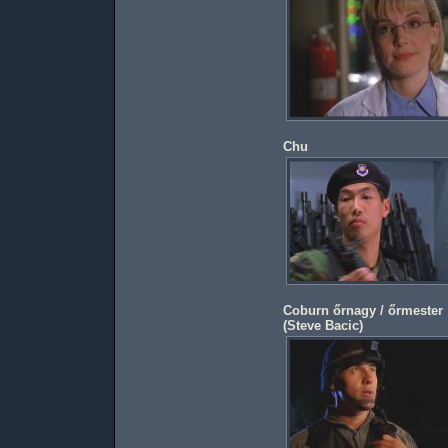
Chu
Coburn őrnagy / őrmester
(
Steve Bacic
)