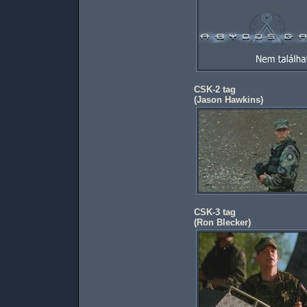
CSK-2 tag
(
Jason Hawkins
)
CSK-3 tag
(
Ron Blecker
)