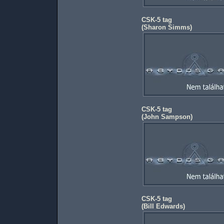
CSK-5 tag
(
Sharon Simms
)
CSK-5 tag
(
John Sampson
)
CSK-5 tag
(
Bill Edwards
)