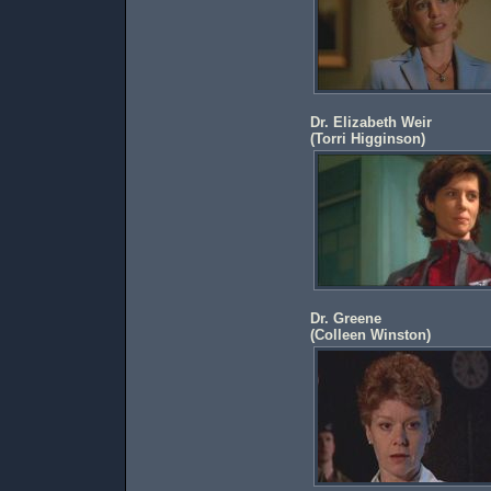
Dr. Elizabeth Weir
(
Torri Higginson
)
Dr. Greene
(
Colleen Winston
)