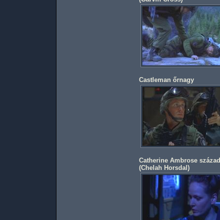
Castleman őrnagy
Catherine Ambrose száza
(
Chelah Horsdal
)