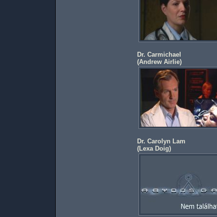
Dr. Carmichael
(
Andrew Airlie
)
Dr. Carolyn Lam
(
Lexa Doig
)