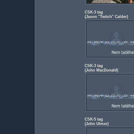
CSK-3 tag
(
Jason "Twitch" Calder
)
CSK-3 tag
(
John MacDonald
)
CSK-5 tag
(
John Ulmer
)