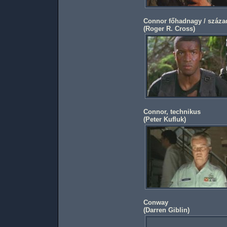
Connor főhadnagy / száza
(
Roger R. Cross
)
Connor, technikus
(
Peter Kufluk
)
Conway
(
Darren Giblin
)