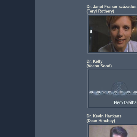
Dr. Janet Fraiser százados
(
Teryl Rothery
)
Dr. Kelly
(
Veena Sood
)
Dr. Kevin Hartkans
(
Dean Hinchey
)