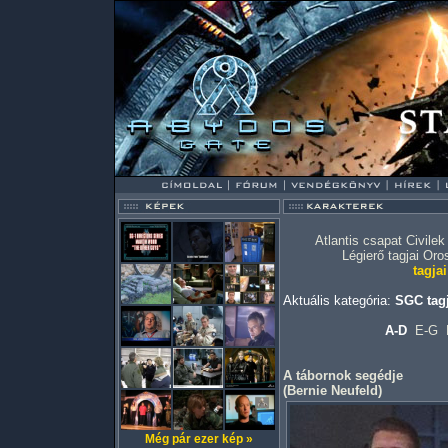
Atlantis csapat
Civilek
Légierő tagjai
Oro
tagjai
Aktuális kategória:
SGC tagj
A-D
E-G
A tábornok segédje
(
Bernie Neufeld
)
Még pár ezer kép »