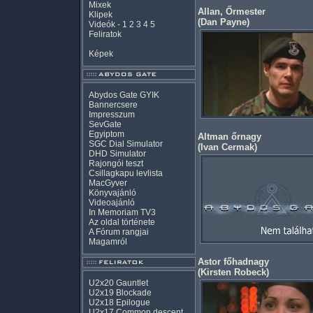
Mixek
Allan, Őrmester
Klipek
(
Dan Payne
)
Videók
-
1
2
3
4
5
Feliratok
Képek
Abydos Gate GYIK
Bannercsere
Impresszum
SevGate
Egyiptom
Altman őrnagy
SGC Dial Simulator
(
Ivan Cermak
)
DHD Simulator
Rajongói teszt
Csillagkapu levlista
MacGyver
Könyvajánló
Videoajánló
In Memoriam TV3
Az oldal története
A Fórum rangjai
Magamról
Astor főhadnagy
(
Kirsten Robeck
)
U2x20 Gauntlet
U2x19 Blockade
U2x18 Epilogue
U2x17 Common descent