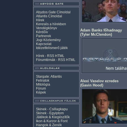
Abydos Gate Címoldal
Atlantis Címoldal
Hírek
Keresés a hírekben
Vendégkönyv
Adam Banks főhadnagy
Kérdőív
(
Tyler McClendon
)
Partnerek
Jogi Közlemény
Kapcsolat
Idézetfelismerő játék
Hírek -
RSS
HTML
Fórumtémák -
RSS
HTML
Stargate: Atlantis
Feliratok
Alexi Vaselov ezredes
Mitológia
(
Gavin Hood
)
Fórum
Képek
Skinek - Csillagkapu
Skinek - Egyiptom
Játékok & Kiegészítők
Ikon & Kurzor & Font
Hangok & Zenék