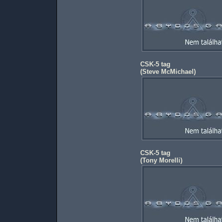
CSK-5 tag
(
Steve McMichael
)
CSK-5 tag
(
Tony Morelli
)