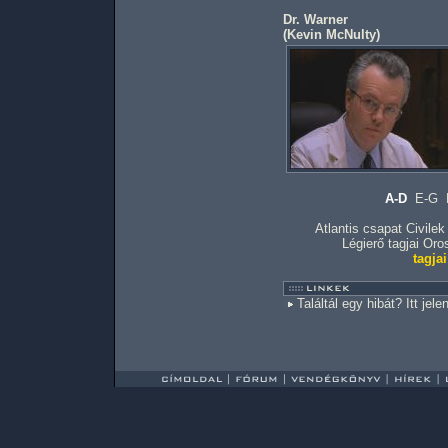
Dr. Warner
(
Kevin McNulty
)
A-D
E-G
Atlantis csapat
Civilek
Légierő tagjai
Oro
tagjai
Találtál egy hibát? Itt jele