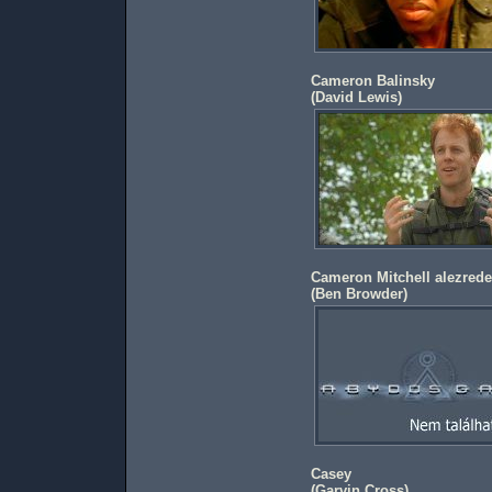
Cameron Balinsky
(
David Lewis
)
Cameron Mitchell alezred
(
Ben Browder
)
Casey
(
Garvin Cross
)