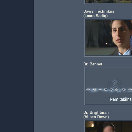
Davis, Technikus
(
Laara Sadiq
)
Dr. Bennet
Dr. Brightman
(
Alisen Down
)