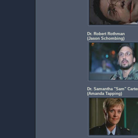
Dr. Robert Rothman
(
Jason Schombing
)
Dr. Samantha "Sam" Carter
(
Amanda Tapping
)