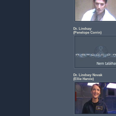
Dr. Lindsay
(
Penelope Corrin
)
Dr. Lindsey Novak
(
Ellie Harvie
)