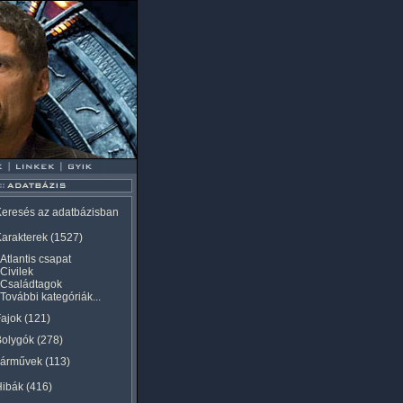
eresés az adatbázisban
arakterek
(1527)
Atlantis csapat
Civilek
Családtagok
További kategóriák...
ajok
(121)
Bolygók
(278)
Járművek
(113)
Hibák
(416)