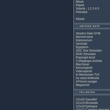
Mixek
Klipek
Videók
-
1
2
3
4
5
Feliratok
Képek
Abydos Gate GYIK
Bannercsere
Impresszum
SevGate
Egyiptom
SGC Dial Simulator
DHD Simulator
Rajongói teszt
Csillagkapu levlista
MacGyver
Könyvajánló
Videoajánló
In Memoriam TV3
Az oldal története
A Fórum rangjai
Magamról
U2x20 Gauntlet
U2x19 Blockade
U2x18 Epilogue
U2x17 Common descent