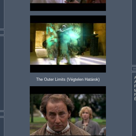
A
The Outer Limits (Végtelen Határok)
A
F
M