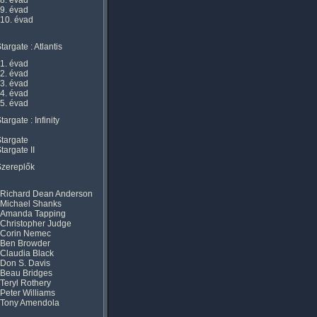
8. évad
9. évad
10. évad
targate : Atlantis
1. évad
2. évad
3. évad
4. évad
5. évad
targate : Infinity
targate
targate II
Szereplők
Richard Dean Anderson
Michael Shanks
Amanda Tapping
Christopher Judge
Corin Nemec
Ben Browder
Claudia Black
Don S. Davis
Beau Bridges
Teryl Rothery
Peter Williams
Tony Amendola