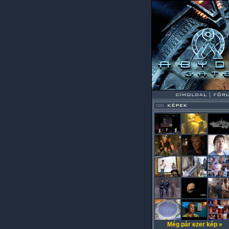
Még pár ezer kép »