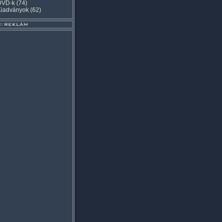
DVD-k
(74)
Kiadványok
(62)