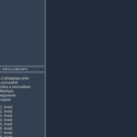
 Csillagkapu jelei
 sorozatról
izika a sorozatban
itológia
Fegyverek
Évadok
1. évad
2. évad
3. évad
4. évad
5. évad
6. évad
7. évad