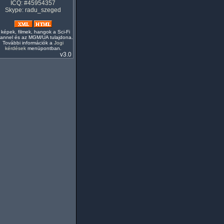
ICQ: #45954357
Skype: radu_szeged
 képek, filmek, hangok a Sci-Fi
annel és az MGM/UA tulajdona.
További információk a
Jogi
kérdések
menüpontban.
v3.0