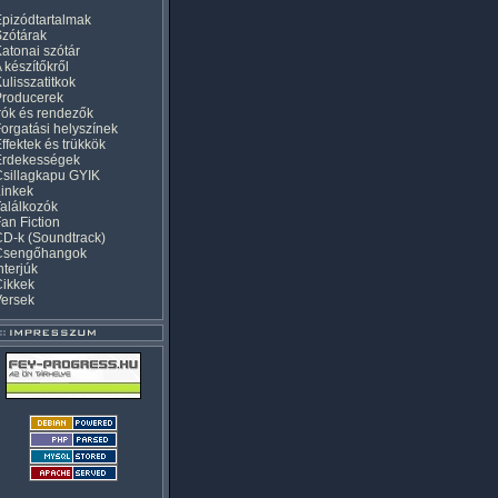
pizódtartalmak
zótárak
atonai szótár
 készítőkről
ulisszatitkok
Producerek
rók és rendezők
orgatási helyszínek
ffektek és trükkök
Érdekességek
sillagkapu GYIK
inkek
alálkozók
an Fiction
D-k (Soundtrack)
Csengőhangok
nterjúk
Cikkek
Versek