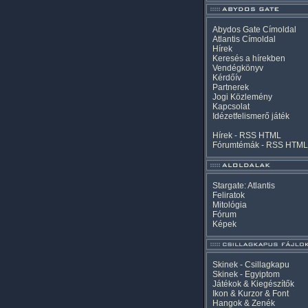
Abydos Gate Címoldal
Atlantis Címoldal
Hírek
Keresés a hírekben
Vendégkönyv
Kérdőív
Partnerek
Jogi Közlemény
Kapcsolat
Idézetfelismerő játék
Hírek -
RSS
HTML
Fórumtémák -
RSS
HTML
Stargate: Atlantis
Feliratok
Mitológia
Fórum
Képek
Skinek - Csillagkapu
Skinek - Egyiptom
Játékok & Kiegészítők
Ikon & Kurzor & Font
Hangok & Zenék