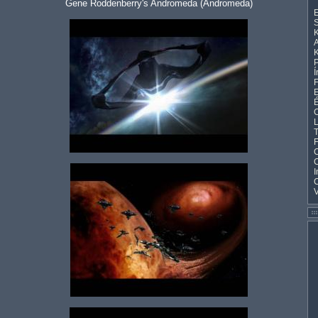
Gene Roddenberry's Andromeda (Andromeda)
E
S
K
A
K
Í
F
E
C
L
T
F
C
I