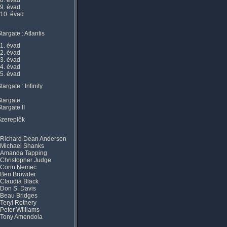
8. évad
9. évad
10. évad
targate : Atlantis
1. évad
2. évad
3. évad
4. évad
5. évad
targate : Infinity
targate
targate II
Szereplők
Richard Dean Anderson
Michael Shanks
Amanda Tapping
Christopher Judge
Corin Nemec
Ben Browder
Claudia Black
Don S. Davis
Beau Bridges
Teryl Rothery
Peter Williams
Tony Amendola