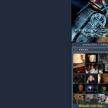
Még pár ezer kép »