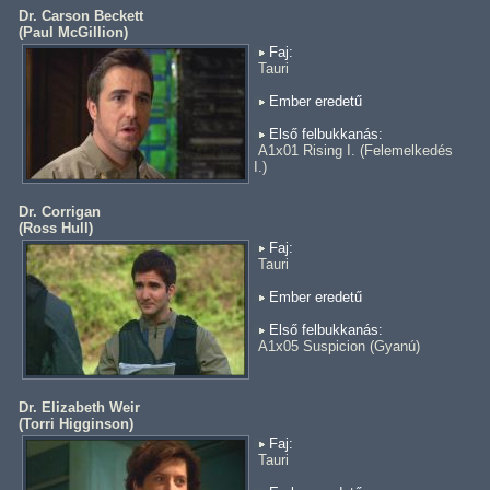
Dr. Carson Beckett
(
Paul McGillion
)
Faj:
Tauri
Ember eredetű
Első felbukkanás:
A1x01 Rising I. (Felemelkedés
I.)
Dr. Corrigan
(
Ross Hull
)
Faj:
Tauri
Ember eredetű
Első felbukkanás:
A1x05 Suspicion (Gyanú)
Dr. Elizabeth Weir
(
Torri Higginson
)
Faj:
Tauri