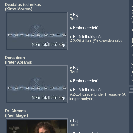
Deadalus technikus
E
(
Kirby Morrow
)
S
K
Faj:
A
Tauri
K
Ember eredetű
Í
F
Első felbukkanás:
E
A2x20 Allies (Szövetségesek)
C
L
T
Donaldson
F
(
Peter Abrams
)
C
Faj:
Tauri
I
Ember eredetű
Első felbukkanás:
A2x14 Grace Under Pressure (A
tenger mélyén)
Dr. Abrams
(
Paul Magel
)
Faj:
Tauri