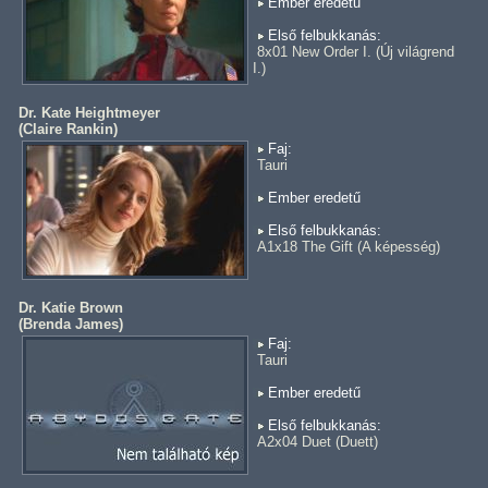
Ember eredetű
Első felbukkanás:
8x01 New Order I. (Új világrend
I.)
Dr. Kate Heightmeyer
(
Claire Rankin
)
Faj:
Tauri
Ember eredetű
Első felbukkanás:
A1x18 The Gift (A képesség)
Dr. Katie Brown
(
Brenda James
)
Faj:
Tauri
Ember eredetű
Első felbukkanás:
A2x04 Duet (Duett)