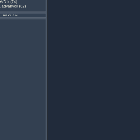
DVD-k
(74)
Kiadványok
(62)