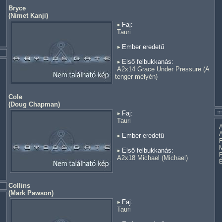
Bryce
(
Nimet Kanji
)
Faj:
Tauri
Ember eredetű
Első felbukkanás:
A2x14 Grace Under Pressure (A
tenger mélyén)
Cole
(
Doug Chapman
)
Faj:
Tauri
A
A
Ember eredetű
F
M
Első felbukkanás:
A2x18 Michael (Michael)
Collins
(
Mark Pawson
)
Faj:
Tauri