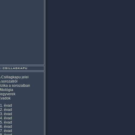
 Csillagkapu jelei
 sorozatról
izika a sorozatban
itológia
Fegyverek
Évadok
1. évad
2. évad
3. évad
4. évad
5. évad
6. évad
7. évad