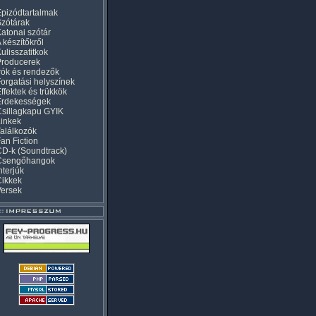
pizódtartalmak
zótárak
atonai szótár
 készítőkről
ulisszatitkok
Producerek
rók és rendezők
orgatási helyszínek
ffektek és trükkök
Érdekességek
sillagkapu GYIK
inkek
alálkozók
an Fiction
D-k (Soundtrack)
Csengőhangok
nterjúk
Cikkek
Versek