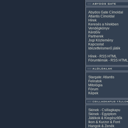
Abydos Gate Címoldal
Atlantis Címoldal
Hírek
Keresés a hírekben
Vendégkönyv
Kérdőív
Partnerek
Jogi Közlemény
Kapcsolat
Idézetfelismerő játék
Hírek -
RSS
HTML
Fórumtémák -
RSS
HTML
Stargate: Atlantis
Feliratok
Mitológia
Fórum
Képek
Skinek - Csillagkapu
Skinek - Egyiptom
Játékok & Kiegészítők
Ikon & Kurzor & Font
Hangok & Zenék