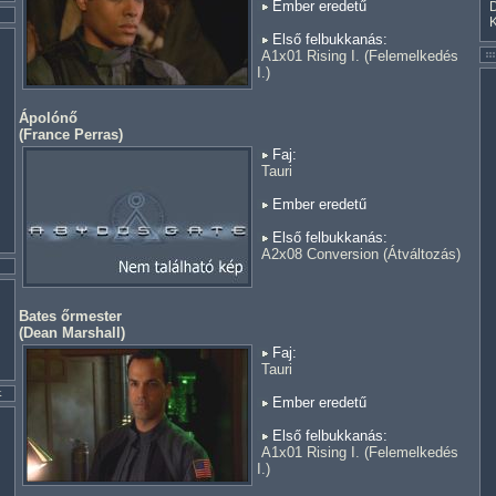
Ember eredetű
Első felbukkanás:
A1x01 Rising I. (Felemelkedés
I.)
Ápolónő
(
France Perras
)
Faj:
Tauri
Ember eredetű
Első felbukkanás:
A2x08 Conversion (Átváltozás)
Bates őrmester
(
Dean Marshall
)
Faj:
Tauri
Ember eredetű
Első felbukkanás:
A1x01 Rising I. (Felemelkedés
I.)