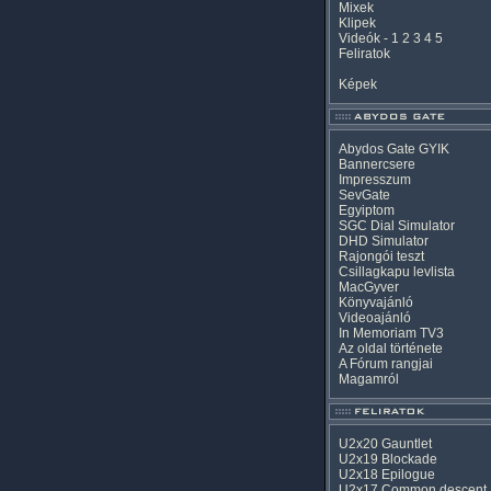
Mixek
Klipek
Videók
-
1
2
3
4
5
Feliratok
Képek
Abydos Gate GYIK
Bannercsere
Impresszum
SevGate
Egyiptom
SGC Dial Simulator
DHD Simulator
Rajongói teszt
Csillagkapu levlista
MacGyver
Könyvajánló
Videoajánló
In Memoriam TV3
Az oldal története
A Fórum rangjai
Magamról
U2x20 Gauntlet
U2x19 Blockade
U2x18 Epilogue
U2x17 Common descent