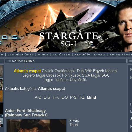
K
Atlantis csapat
Civilek
Családtagok
Dublőrök
Egyéb
Idegen
Légierő tagjai
Oroszok
Politikusok
SGA tagjai
SGC
K
tagjai
Tudósok
Ügynökök
Aktuális kategória:
Atlantis csapat
A-D
E-G
H-K
L-O
P-S
T-Z
Mind
F
Aiden Ford főhadnagy
(
Rainbow Sun Francks
)
Faj:
Tauri