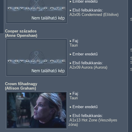
Ember eredetű
Első felbukkanás:
A2x05 Condemned (Elítélve)
S
Cooper százados
(
Anne Openshaw
)
Faj:
Tauri
S
Ember eredetű
S
S
Első felbukkanás:
A2x09 Aurora (Aurora)
Crown főhadnagy
(
Allison Graham
)
Faj:
Tauri
Ember eredetű
Első felbukkanás:
A1x13 Hot Zone (Veszélyes
zóna)