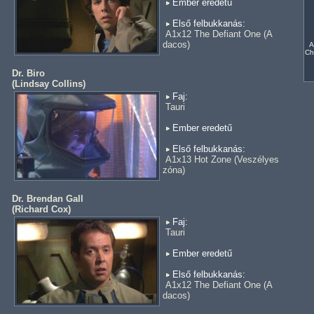
Ember eredetű
Első felbukkanás:
A1x12 The Defiant One (A
dacos)
A
Ch
Dr. Biro
(
Lindsay Collins
)
Faj:
Tauri
Ember eredetű
Első felbukkanás:
A1x13 Hot Zone (Veszélyes
zóna)
Dr. Brendan Gall
(
Richard Cox
)
Faj:
Tauri
Ember eredetű
Első felbukkanás:
A1x12 The Defiant One (A
dacos)