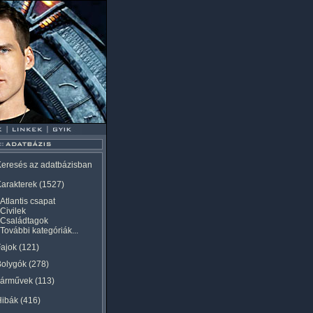
eresés az adatbázisban
arakterek
(1527)
Atlantis csapat
Civilek
Családtagok
További kategóriák...
ajok
(121)
Bolygók
(278)
Járművek
(113)
Hibák
(416)