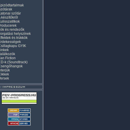
pizódtartalmak
zótárak
atonai szótár
 készítőkről
ulisszatitkok
Producerek
rók és rendezők
orgatási helyszínek
ffektek és trükkök
Érdekességek
sillagkapu GYIK
inkek
alálkozók
an Fiction
D-k (Soundtrack)
Csengőhangok
nterjúk
Cikkek
Versek