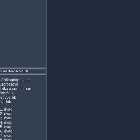
 Csillagkapu jelei
 sorozatról
izika a sorozatban
itológia
Fegyverek
Évadok
1. évad
2. évad
3. évad
4. évad
5. évad
6. évad
7. évad