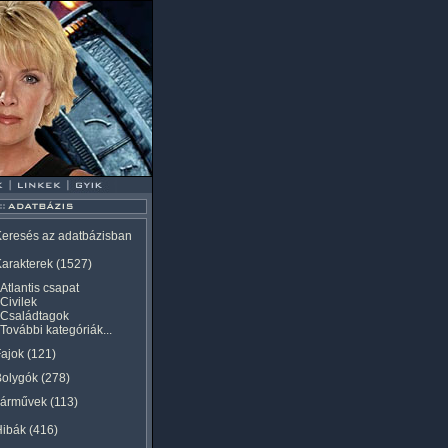
eresés az adatbázisban
arakterek
(1527)
Atlantis csapat
Civilek
Családtagok
További kategóriák...
ajok
(121)
Bolygók
(278)
Járművek
(113)
Hibák
(416)