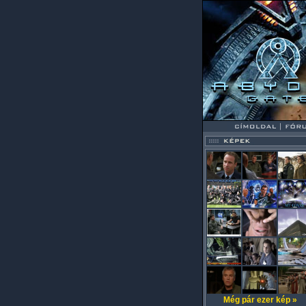
Még pár ezer kép »