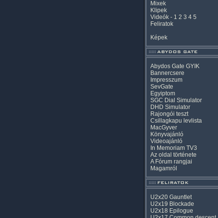
Mixek
Klipek
Videók
-
1
2
3
4
5
Feliratok
Képek
Abydos Gate GYIK
Bannercsere
Impresszum
SevGate
Egyiptom
SGC Dial Simulator
DHD Simulator
Rajongói teszt
Csillagkapu levlista
MacGyver
Könyvajánló
Videoajánló
In Memoriam TV3
Az oldal története
A Fórum rangjai
Magamról
U2x20 Gauntlet
U2x19 Blockade
U2x18 Epilogue
U2x17 Common descent