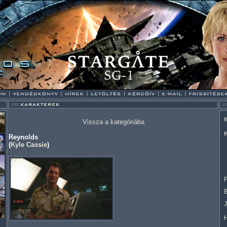
K
Vissza a kategóriába
K
Reynolds
(
Kyle Cassie
)
F