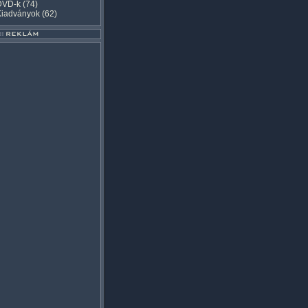
DVD-k
(74)
Kiadványok
(62)