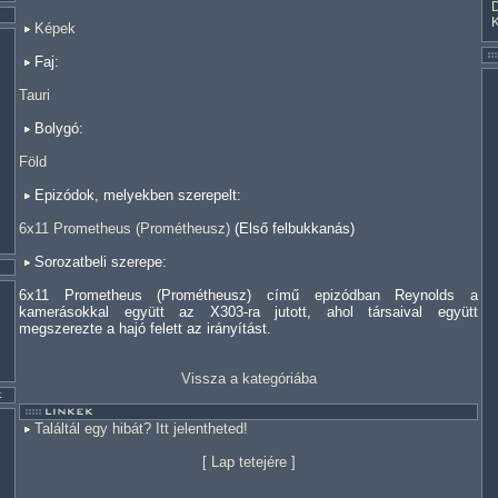
Képek
Faj:
Tauri
Bolygó:
Föld
Epizódok, melyekben szerepelt:
6x11 Prometheus (Prométheusz)
(Első felbukkanás)
Sorozatbeli szerepe:
6x11 Prometheus (Prométheusz) című epizódban Reynolds a
kamerásokkal együtt az X303-ra jutott, ahol társaival együtt
megszerezte a hajó felett az irányítást.
Vissza a kategóriába
Találtál egy hibát? Itt jelentheted!
[
Lap tetejére
]