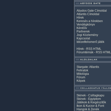
Abydos Gate Címoldal
Atlantis Címoldal
Hírek
Keresés a hírekben
Vendégkönyv
Kérdőív
Partnerek
Jogi Közlemény
Kapcsolat
Idézetfelismerő játék
Hírek -
RSS
HTML
Fórumtémák -
RSS
HTML
Stargate: Atlantis
Feliratok
Mitológia
Fórum
Képek
Skinek - Csillagkapu
Skinek - Egyiptom
Játékok & Kiegészítők
Ikon & Kurzor & Font
Hangok & Zenék