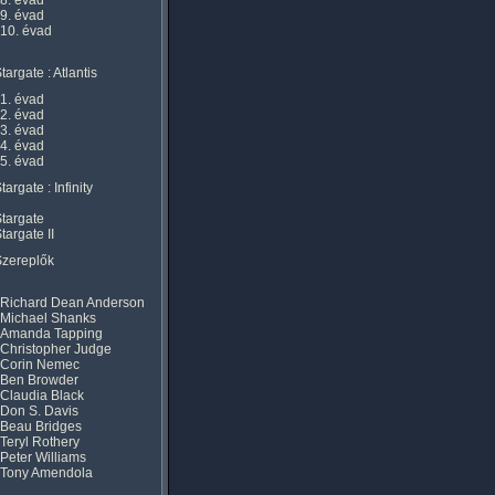
8. évad
9. évad
10. évad
targate : Atlantis
1. évad
2. évad
3. évad
4. évad
5. évad
targate : Infinity
targate
targate II
Szereplők
Richard Dean Anderson
Michael Shanks
Amanda Tapping
Christopher Judge
Corin Nemec
Ben Browder
Claudia Black
Don S. Davis
Beau Bridges
Teryl Rothery
Peter Williams
Tony Amendola