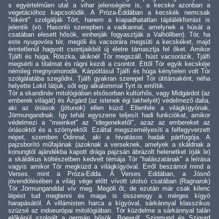
s egyértelműen utal a vihar jelenségére is, a kecske azonban a
vegetációhoz kapcsolódik. A Próza-Eddában a kecskék nemcsak
"lóként" szolgálják Tórt, hanem a kiapadhatatlan táplálékforrást is
jelentik (vö. Hasonló szerepben a vadkannal, amelynek a húsát a
csatában elesett hősök, einherják fogyasztják a Valhöllben). Tór, ha
este nyugovóra tér, megöli és vacsorára megsüti a kecskéket, majd
érintetlenül hagyott csontjaikból új életre támasztja fel őket. Amikor
Tjálfi és húga, Röszka, akiknél Tór megszáll, húst vacsorázik, Tjálfi
megsérti a tilalmat és rágni kezdi a csontot. Ettől Tór egyik kecskéje
némileg megnyomorodik. Kárpótlásul Tjálfi és húga kénytelen volt Tór
szolgálatába szegődni. Tjálfi gyakran szerepel Tór útitársaként, néha
helyette Lokit látjuk, sőt egy alkalommal Tyrt is említik.
Tór a skandináv mitológiában elsősorban kultúrhős, vagy Midgárdot (az
emberek világát) és Ázgárd (az istenek égi lakhelyét) védelmező dalia,
aki az óriások (jötunok) ellen küzd. Ellenfele a világkígyónak,
Jörmungandnak. Így tehát egyszerre teljesít hadi funkciókat, amikor
védelmezi a "mieinket" az "idegeneketől", azaz az embereket az
óriásoktól és a szörnyektől. Ezáltal megszemélyesíti a felfegyverzett
népet, szemben Ódinnal, aki a hivatásos hadak pártfogója. A
pajzsborító műfajának (azoknak a verseknek, amelyek a skáldnak a
konungtól ajándékba kapott drága pajzsán ábrázolt helenetket írják le)
a skáldikus költészetben kedvelt témája Tór "halászatának" a leírása
vagyis amikor Tór megküzd a világkígyóval. Erről beszámol mind a
Verses, mint a Próza-Edda. A Verses Eddában, a Jósnő
jövendölésében a világ vége előtt vívott utolsó csatában (Ragnarok)
Tór Jörmunganddal vív meg. Megöli őt, de ezután már csak kilenc
lépést tud megtenni és maga is összerogy a mérges kígyó
harapásától. A villámisten harca a kígyóval, sárkánnyal klasszikus
szüzsé az indoeurópai mitológiában. Tór küzdelme a sárkánnyal talán
előképül szolgált a germán hősök, Boewulf, Szigmund és Szigurd