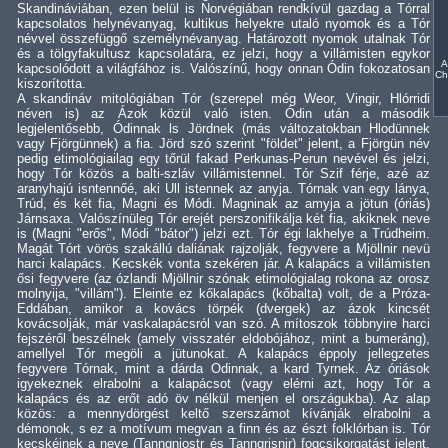
Skandináviában, ezen belül is Norvégiában rendkívül gazdag a Tórral
kapcsolatos helynévanyag, kultikus helyekre utaló nyomok és a Tór
névvel összefüggő személynévanyag. Határozott nyomok utalnak Tór
és a tölgyfakultusz kapcsolatára, ez jelzi, hogy a villámisten egykor
A
kapcsolódott a világfához is. Valószínű, hogy onnan Ódin fokozatosan
Ch
kiszorította.
A skandináv mitológiában Tór (szerepel még Weor, Vingir, Hlórridi
néven is) az Ázok közül való isten. Ódin után a második
legjelentősebb, Ódinnak ls Jördnek (más változatokban Hlodünnek
vagy Fjörgünnek) a fia. Jörd szó szerint "földet" jelent, a Fjörgün név
pedig etimológiailag egy tőrül fakad Perkunas-Perun nevével és jelzi,
hogy Tór közös a balti-szláv villámistennel. Tór Szif férje, azé az
aranyhajú isntennőé, aki Ull istennek az anyja. Tórnak van egy lánya,
Trúd, és két fia, Magni és Módi. Magninak az amyja a jötun (óriás)
Járnsaxa. Valószínüleg Tór erejét perszonifikálja két fia, akiknek neve
is (Magni "erős", Módi "bátor") jelzi ezt. Tór égi lakhelye a Trúdheim.
Magát Tórt vörös szakállú daliának rajzolják, fegyvere a Mjöllnir nevü
harci kalapács. Kecskék vonta szekéren jár. A kalapács a villámisten
ősi fegyvere (az ózlandi Mjöllnir szónak etimológialag rokona az orosz
molnyija, "villám"). Eleinte ez kőkalapács (kőbalta) volt, de a Próza-
Eddában, amikor a kovács törpék (dvergek) az ázok kincsét
kovácsolják, már vaskalapácsról van szó. A mítoszok többnyire harci
fejszéről beszélnek (amely visszatér eldobójához, mint a bumeráng),
amellyel Tór megöli a jütunokat. A kalapács éppoly jellegzetes
fegyvere Tórnak, mint a dárda Odinnak, a kard Tyrnek. Az óriások
igyekeznek elrabolni a kalapácsot (vagy elérni azt, hogy Tór a
kalapács és az erőt adó öv nélkül menjen el országukba). Az alap
közös: a mennydörgést keltő szerszámot kívánják elrabolni a
démonok, s ez a motívum megvan a finn és az észt folklórban is. Tór
kecskéinek a neve (Tanngniostr és Tanngrisnir) fogcsikorgatást jelent,