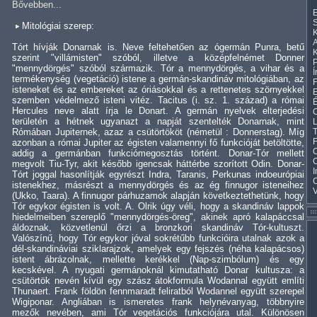
Bővebben...
E
S
Mitológiai szerep:
K
A
Tórt hívják Donarnak is. Neve feltehetően az ógermán Punra, betű
K
szerint "villámisten" szóból, illetve a középfelnémet Donner
"mennydörgés" szóból származik. Tór a mennydörgés, a vihar és a
Í
termékenység (vegetáció) istene a germán-skandináv mitológiában, az
F
isteneket és az embereket az óriásokkal és a rettenetes szörnyekkel
E
szemben védelmező isteni vitéz. Tacitus (i. sz. 1. század) a római
Hercules neve alatt írja le Donart. A germán nyelvek elterjedési
C
területén a hétnek ugyanazt a napját szentelték Donarnak, mint
L
Rómában Jupiternek, azaz a csütörtököt (németül : Donnerstag). Míg
T
F
azonban a római Jupiter az égisten valamennyi fő funkcióját betöltötte,
C
addig a germánban funkciómegosztás történt. Donar-Tór mellett
megvolt Tiu-Tyr, akit később igencsak háttérbe szorított Odin. Donar-
I
Tórt joggal hasonlítják egyrészt Indra, Taranis, Perkunas indoeurópiai
istenekhez, másrészt a mennydörgés és az ég finnugor isteneihez
(Ukko, Taara). A finnugor párhuzamok alapján következtethetünk, hogy
Tór egykor égisten is volt. A. Olrik úgy véli, hogy a skandináv lappok
hiedelmeiben szereplő "mennydörgés-öreg", akinek apró kalapáccsal
áldoznak, közvetlenül őrzi a bronzkori skandináv Tór-kultuszt.
Valószínű, hogy Tór egykor jóval sokrétűbb funkcióira utalnak azok a
dél-skandináviai sziklarajzok, amelyek egy fejszés (néha kalapácsos)
istent ábrázolnak, mellette kerékkel (Nap-szimbólum) és egy
kecskével. A nyugati germánoknál kimutatható Donar kultusza: a
csütörtök nevén kívül egy szász átokformula Wodannal együtt említi
Thunaert. Frank földön fennmaradt feliratból Wodannel együtt szerepel
Wigiponar. Angliában is ismeretes frank helynévanyag, többnyire
mezők nevében, ami Tór vegetációs funkciójára utal. Különösen