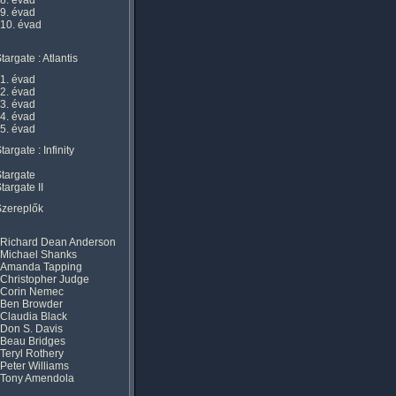
8. évad
9. évad
10. évad
targate : Atlantis
1. évad
2. évad
3. évad
4. évad
5. évad
targate : Infinity
targate
targate II
Szereplők
Richard Dean Anderson
Michael Shanks
Amanda Tapping
Christopher Judge
Corin Nemec
Ben Browder
Claudia Black
Don S. Davis
Beau Bridges
Teryl Rothery
Peter Williams
Tony Amendola