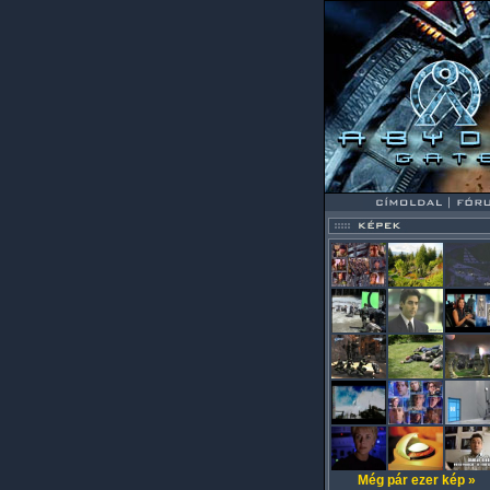
Még pár ezer kép »