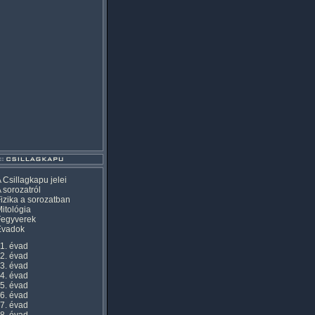
 Csillagkapu jelei
 sorozatról
izika a sorozatban
itológia
Fegyverek
Évadok
1. évad
2. évad
3. évad
4. évad
5. évad
6. évad
7. évad