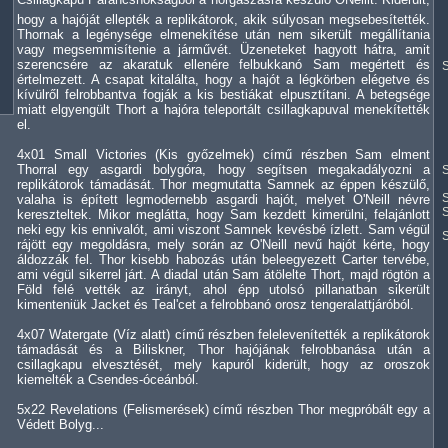
hogy a hajóját ellepték a replikátorok, akik súlyosan megsebesítették.
Thornak a legénysége elmenekítése után nem sikerült megállítania
vagy megsemmisítenie a járművét. Üzeneteket hagyott hátra, amit
szerencsére az akaratuk ellenére felbukkanó Sam megértett és
S
értelmezett. A csapat kitalálta, hogy a hajót a légkörben elégetve és
kívülről felrobbantva fogják a kis bestiákat elpusztítani. A betegsége
miatt elgyengült Thort a hajóra teleportált csillagkapuval menekítették
el.
4x01 Small Victories (Kis győzelmek) című részben Sam elment
Thorral egy asgardi bolygóra, hogy segítsen megakadályozni a
S
replikátorok támadását. Thor megmutatta Samnek az éppen készülő,
S
valaha is épített legmodernebb asgardi hajót, melyet O'Neill névre
S
kereszteltek. Mikor meglátta, hogy Sam kezdett kimerülni, felajánlott
neki egy kis ennivalót, ami viszont Samnek kevésbé ízlett. Sam végül
rájött egy megoldásra, mely során az O'Neill nevű hajót kérte, hogy
áldozzák fel. Thor kisebb habozás után beleegyezett Carter tervébe,
ami végül sikerrel járt. A diadal után Sam átölelte Thort, majd rögtön a
Föld felé vették az irányt, ahol épp utolsó pillanatban sikerült
kimenteniük Jacket és Teal'cet a felrobbanó orosz tengeralattjáróból.
4x07 Watergate (Víz alatt) című részben felelevenítették a replikátorok
támadását és a Biliskner, Thor hajójának felrobbanása után a
csillagkapu elvesztését, mely kapuról kiderült, hogy az oroszok
kiemelték a Csendes-óceánból.
5x22 Revelations (Felismerések) című részben Thor megpróbált egy a
Védett Bolyg...