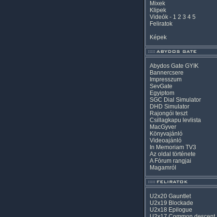
Mixek
Klipek
Videók
-
1
2
3
4
5
Feliratok
Képek
Abydos Gate GYIK
Bannercsere
Impresszum
SevGate
Egyiptom
SGC Dial Simulator
DHD Simulator
Rajongói teszt
Csillagkapu levlista
MacGyver
Könyvajánló
Videoajánló
In Memoriam TV3
Az oldal története
A Fórum rangjai
Magamról
U2x20 Gauntlet
U2x19 Blockade
U2x18 Epilogue
U2x17 Common descent