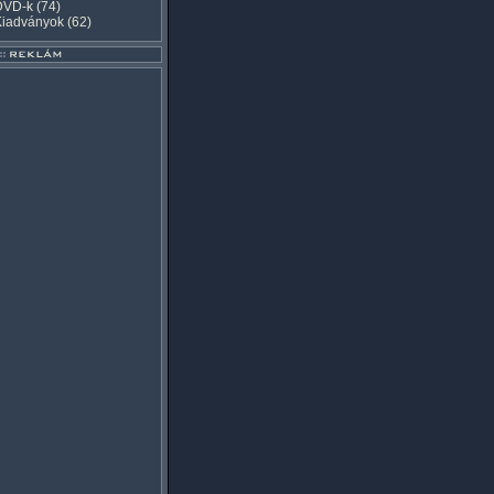
DVD-k
(74)
Kiadványok
(62)