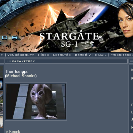
K
Thor hangja
(
Michael Shanks
)
K
F
Képek