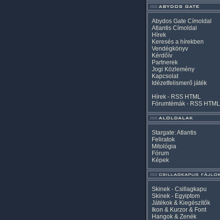
Abydos Gate Címoldal
Atlantis Címoldal
Hírek
Keresés a hírekben
Vendégkönyv
Kérdőív
Partnerek
Jogi Közlemény
Kapcsolat
Idézetfelismerő játék
Hírek -
RSS
HTML
Fórumtémák -
RSS
HTML
Stargate: Atlantis
Feliratok
Mitológia
Fórum
Képek
Skinek - Csillagkapu
Skinek - Egyiptom
Játékok & Kiegészítők
Ikon & Kurzor & Font
Hangok & Zenék