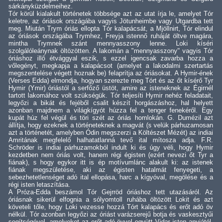
sárkányküzdelmeihez.
Tór körül kialakult történetek többsége azt az utat írja le, amelyet Tór
keletre, az óriások országába vagyis Jötunheimbe vagy Utgardba tett
meg. Miután Trym óriás ellopta Tór kalapácsát, a Mjöllnirt, Tór elindul
az óriások országába Trymhez, Freyja istennő ruháját öltve magára,
mintha Trymnek szánt mennyasszony lenne. Loki kíséri
szolgálóleánynak öltözötten. A lakomán a "mennyasszony" vagyis Tór
óriáshoz illő étvággyal eszik, s ezzel igencsak zavarba hozza a
vőlegényt, megkapja a kalapácsot (amelyet a lakodalmi szertartás
megszentelése végett hoznak be) felaprítja az óriásokat. A Hymir-ének
(Verses Edda) elmondja, hogyan szerezte meg Tórt és az őt kísérő Tyr
Hymir (Ymir) óriástól a serfőző üstöt, amire az isteneknek az Égirnél
tartott lakomához volt szükségük. Tór teljesíti Hymir nehéz feladatait,
legyőzi a bikát és fejéből csalit készít horgászáshoz, hal helyett
azonban majdnem a világkígyót húzza fel a tenger fenekéről. Egy
kupát húz fel végül és töri szét az óriás homlokán. G. Dumézil azt
állítja, hogy ezeknek a történeteknek a magvát (s velük párhuzamosan
azt a történetét, amelyben Ódin megszerzi a Költészet Mézét) az indiai
Amritának megfelelő halhatatlanná tevő ital mítosza adja. F.R.
Schröder is indiai párhuzamokból indult ki és úgy véli, hogy Hymir
kezdetben nem óriás volt, hanem régi égisten (ezért nevezi őt Tyr a
fiának), s hogy egykor itt is ép motívumlánc alakult ki: az istenek
fiának megszületése, aki az égisten hatalmát fenyegeti, a
sebezhetetlenséget adó ital ellopása, harc a kígyóval, megölése és a
régi isten letaszítása.
A Próza-Edda beszámol Tór Gejrröd óriáshoz tett utazásáról. Az
óriásnak sikerül elfognia a sólyomtoll ruhába öltözött Lokit és azt
követeli tőle, hogy Loki vezesse hozzá Tórt kalapács és erőt adó öv
nélkül. Tór azonban legyőzi az óriást varázserejű botja és vaskesztyűi
segítségével, amelyeket az erőt adó övvel együtt Vidar isten anyjától,