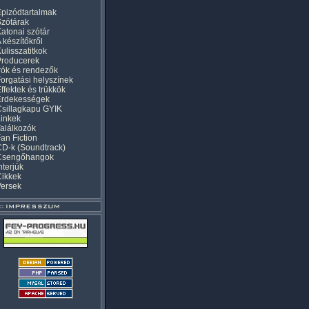
pizódtartalmak
zótárak
atonai szótár
 készítőkről
ulisszatitkok
Producerek
rók és rendezők
orgatási helyszínek
ffektek és trükkök
Érdekességek
sillagkapu GYIK
inkek
alálkozók
an Fiction
D-k (Soundtrack)
Csengőhangok
nterjúk
Cikkek
Versek