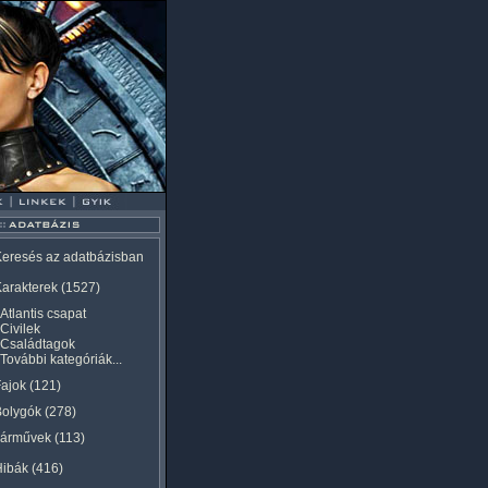
eresés az adatbázisban
arakterek
(1527)
Atlantis csapat
Civilek
Családtagok
További kategóriák...
ajok
(121)
Bolygók
(278)
Járművek
(113)
Hibák
(416)