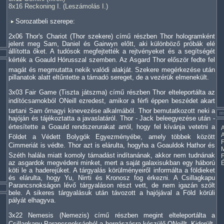
8x16 Reckoning I. (Leszámolás I.)
Sorozatbeli szerepe:
2x06 Thor's Chariot (Thor szekere) című részben Thor hologramként
jelent meg Sam, Daniel és Gairwyn előtt, aki különböző próbák elé
állította őket. A tudósok megfejtették a rejtvényeket és a segítségét
kérték a Goauld Hórusszal szemben. Az Asgard Thor először fedte fel
magát és megmutatta nekik valódi alakját. Szekere megérkezése után
pillanatok alatt eltűntette a támadó sereget, de a vezérük elmenekült.
3x03 Fair Game (Tiszta játszma) című részben Thor elteleportálta az
indítócsarnokból ONeill ezredest, amikor a férfi éppen beszédet akart
tartani Sam őrnagyi kinevezése alkalmából. Thor bemutatkozott neki a
hajóján és tájékoztatta a javaslatáról. Thor - Jack beleegyezése után -
értesítette a Goauld rendszerurakat arról, hogy fel kívánja vetetni a
A
A
Földet a Védett Bolygók Egyezményébe, amely többek között
F
Cimmeriát is védte. Thor azt is elárulta, hogyha a Goauldok Hathor és
M
Széth halála miatt komoly támadást indítanának, akkor nem tudnának
az asgardok megvédeni minket, mert a saját galaxisukban egy háború
köti le a haderejüket. A tárgyalás körülményeiről informálta a földieket
és elárulta, hogy Yu, Nirrti és Kronosz fog érkezni. A Csillagkapu
Parancsnokságon lévő tárgyaláson részt vett, de nem igazán szólt
bele. A sikeres tárgyalásuk után távozott a hajójával a Föld körüli
pályát elhagyva.
3x22 Nemesis (Nemezis) című részben megint elteleportálta a
Csillagkapu Parancsnokságból a horgászásra készülő ONeillt. Kiderült,