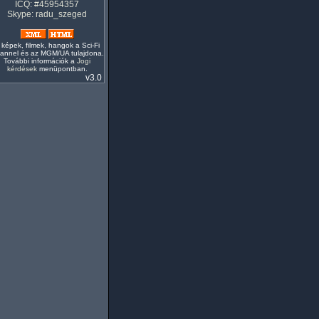
ICQ: #45954357
Skype: radu_szeged
 képek, filmek, hangok a Sci-Fi
annel és az MGM/UA tulajdona.
További információk a
Jogi
kérdések
menüpontban.
v3.0