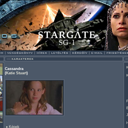
K
Cassandra
(
Katie Stuart
)
K
F
Képek