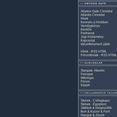
Abydos Gate Címoldal
Atlantis Címoldal
Hírek
Keresés a hírekben
Vendégkönyv
Kérdőív
Partnerek
Jogi Közlemény
Kapcsolat
Idézetfelismerő játék
Hírek -
RSS
HTML
Fórumtémák -
RSS
HTML
Stargate: Atlantis
Feliratok
Mitológia
Fórum
Képek
Skinek - Csillagkapu
Skinek - Egyiptom
Játékok & Kiegészítők
Ikon & Kurzor & Font
Hangok & Zenék