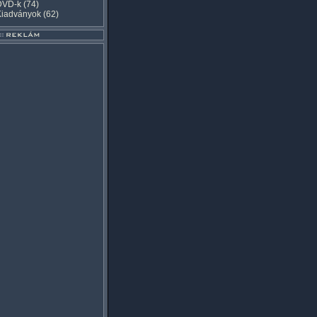
DVD-k
(74)
Kiadványok
(62)