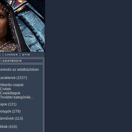
eresés az adatbázisban
arakterek
(1527)
Atlantis csapat
Civilek
Családtagok
További kategóriák...
ajok
(121)
Bolygók
(278)
Járművek
(113)
Hibák
(416)