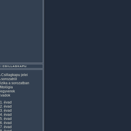
 Csillagkapu jelei
 sorozatról
izika a sorozatban
itológia
Fegyverek
Évadok
1. évad
2. évad
3. évad
4. évad
5. évad
6. évad
7. évad