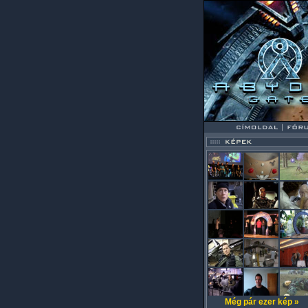
Még pár ezer kép »