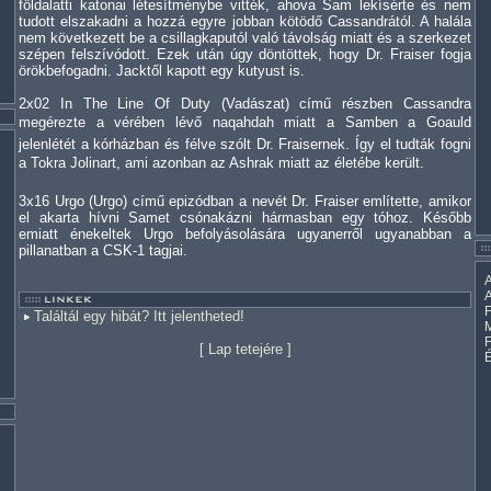
földalatti katonai létesítménybe vitték, ahova Sam lekísérte és nem
tudott elszakadni a hozzá egyre jobban kötödő Cassandrától. A halála
nem következett be a csillagkaputól való távolság miatt és a szerkezet
szépen felszívódott. Ezek után úgy döntöttek, hogy Dr. Fraiser fogja
örökbefogadni. Jacktől kapott egy kutyust is.
2x02 In The Line Of Duty (Vadászat) című részben Cassandra
megérezte a vérében lévő naqahdah miatt a Samben a Goauld
jelenlétét a kórházban és félve szólt Dr. Fraisernek. Így el tudták fogni
a Tokra Jolinart, ami azonban az Ashrak miatt az életébe került.
3x16 Urgo (Urgo) című epizódban a nevét Dr. Fraiser említette, amikor
el akarta hívni Samet csónakázni hármasban egy tóhoz. Később
emiatt énekeltek Urgo befolyásolására ugyanerről ugyanabban a
pillanatban a CSK-1 tagjai.
A
A
F
Találtál egy hibát? Itt jelentheted!
M
[
Lap tetejére
]