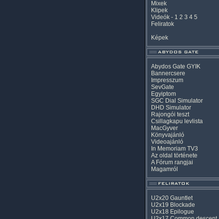
Mixek
Klipek
Videók
-
1
2
3
4
5
Feliratok
Képek
Abydos Gate GYIK
Bannercsere
Impresszum
SevGate
Egyiptom
SGC Dial Simulator
DHD Simulator
Rajongói teszt
Csillagkapu levlista
MacGyver
Könyvajánló
Videoajánló
In Memoriam TV3
Az oldal története
A Fórum rangjai
Magamról
U2x20 Gauntlet
U2x19 Blockade
U2x18 Epilogue
U2x17 Common descent