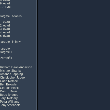
8. évad
9. évad
10. évad
targate : Atlantis
1. évad
2. évad
3. évad
4. évad
5. évad
targate : Infinity
targate
targate II
Szereplők
Richard Dean Anderson
Michael Shanks
Amanda Tapping
Christopher Judge
Corin Nemec
Ben Browder
Claudia Black
Don S. Davis
Beau Bridges
Teryl Rothery
Peter Williams
Tony Amendola