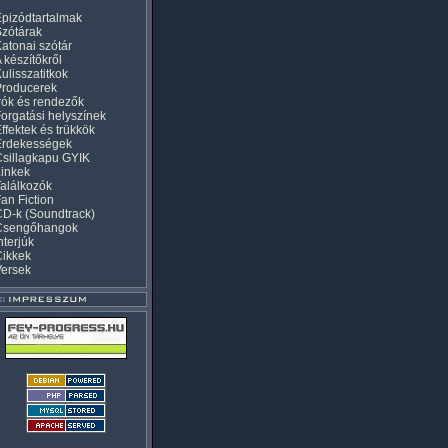
pizódtartalmak
zótárak
atonai szótár
 készítőkről
ulisszatitkok
Producerek
rók és rendezők
orgatási helyszínek
ffektek és trükkök
Érdekességek
sillagkapu GYIK
inkek
alálkozók
an Fiction
D-k (Soundtrack)
Csengőhangok
nterjúk
Cikkek
Versek