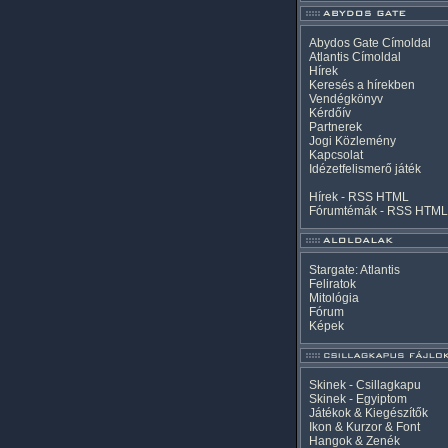
Abydos Gate Címoldal
Atlantis Címoldal
Hírek
Keresés a hírekben
Vendégkönyv
Kérdőív
Partnerek
Jogi Közlemény
Kapcsolat
Idézetfelismerő játék
Hírek -
RSS
HTML
Fórumtémák -
RSS
HTML
Stargate: Atlantis
Feliratok
Mitológia
Fórum
Képek
Skinek - Csillagkapu
Skinek - Egyiptom
Játékok & Kiegészítők
Ikon & Kurzor & Font
Hangok & Zenék