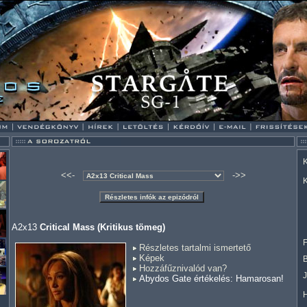
K
<<-
->>
K
A2x13
Critical Mass (Kritikus tömeg)
F
Részletes tartalmi ismertető
Képek
Hozzáfűznivalód van?
Abydos Gate értékelés: Hamarosan!