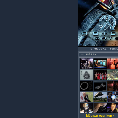
Még pár ezer kép »