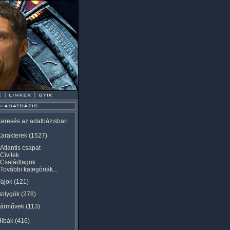
eresés az adatbázisban
arakterek
(1527)
Atlantis csapat
Civilek
Családtagok
További kategóriák...
ajok
(121)
Bolygók
(278)
Járművek
(113)
Hibák
(416)