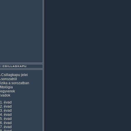
 Csillagkapu jelei
 sorozatról
izika a sorozatban
itológia
Fegyverek
Évadok
1. évad
2. évad
3. évad
4. évad
5. évad
6. évad
7. évad