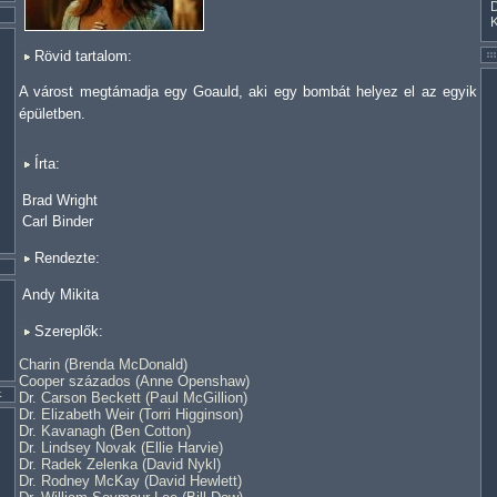
Rövid tartalom:
A várost megtámadja egy Goauld, aki egy bombát helyez el az egyik
épületben.
Írta:
Brad Wright
Carl Binder
Rendezte:
Andy Mikita
Szereplők:
Charin (Brenda McDonald)
Cooper százados (Anne Openshaw)
Dr. Carson Beckett (Paul McGillion)
Dr. Elizabeth Weir (Torri Higginson)
Dr. Kavanagh (Ben Cotton)
Dr. Lindsey Novak (Ellie Harvie)
Dr. Radek Zelenka (David Nykl)
Dr. Rodney McKay (David Hewlett)