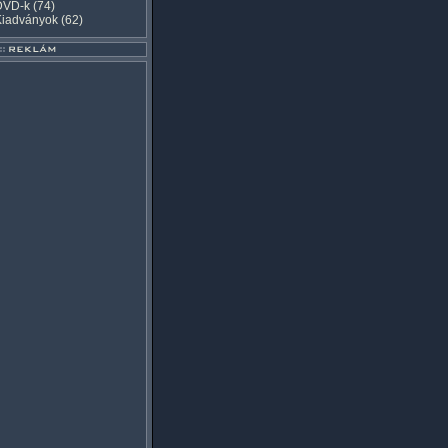
DVD-k
(74)
Kiadványok
(62)