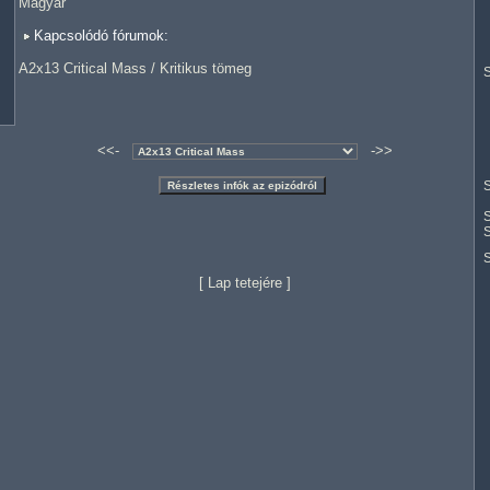
Magyar
Kapcsolódó fórumok:
A2x13 Critical Mass / Kritikus tömeg
S
<<-
->>
S
S
S
[
Lap tetejére
]