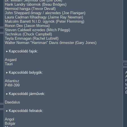
Dr. William Seymour Lee (Bill Dow)
Hank Landry tábornok (Beau Bridges)
Hermiod hangja (Trevor Devall)
John Sheppard őrnagy / alezredes (Joe Flanigan)
Laura Cadman főhadnagy (Jaime Ray Newman)
Malcolm Barrett N.I.D. ügynök (Peter Flemming)
Ronon Dex (Jason Momoa)
Steven Caldwell ezredes (Mitch Pileggi)
Technikus (Chuck Campbell)
Teyla Emmagan (Rachel Luttrell)
Walter Norman "Harriman" Davis őrmester (Gary Jones)
Kapcsolódó fajok:
Asgard
Tauri
Kapcsolódó bolygók:
A
A
F
Atlantisz
M
P4M-399
Kapcsolódó járművek:
Daedalus
Kapcsolódó feliratok:
Angol
Bolgár