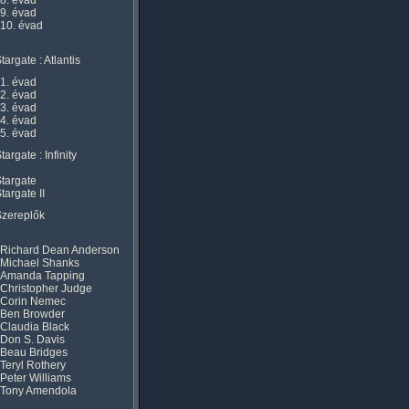
8. évad
9. évad
10. évad
targate : Atlantis
1. évad
2. évad
3. évad
4. évad
5. évad
targate : Infinity
targate
targate II
Szereplők
Richard Dean Anderson
Michael Shanks
Amanda Tapping
Christopher Judge
Corin Nemec
Ben Browder
Claudia Black
Don S. Davis
Beau Bridges
Teryl Rothery
Peter Williams
Tony Amendola