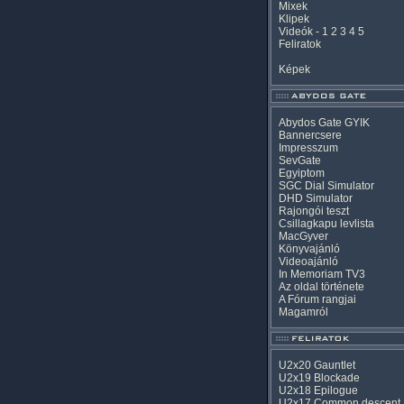
Mixek
Klipek
Videók
-
1
2
3
4
5
Feliratok
Képek
Abydos Gate GYIK
Bannercsere
Impresszum
SevGate
Egyiptom
SGC Dial Simulator
DHD Simulator
Rajongói teszt
Csillagkapu levlista
MacGyver
Könyvajánló
Videoajánló
In Memoriam TV3
Az oldal története
A Fórum rangjai
Magamról
U2x20 Gauntlet
U2x19 Blockade
U2x18 Epilogue
U2x17 Common descent