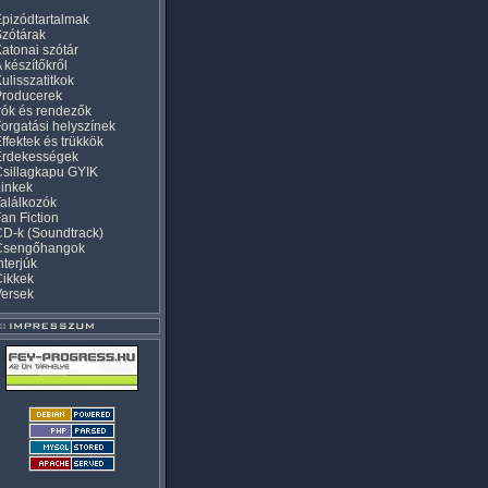
pizódtartalmak
zótárak
atonai szótár
 készítőkről
ulisszatitkok
Producerek
rók és rendezők
orgatási helyszínek
ffektek és trükkök
Érdekességek
sillagkapu GYIK
inkek
alálkozók
an Fiction
D-k (Soundtrack)
Csengőhangok
nterjúk
Cikkek
Versek