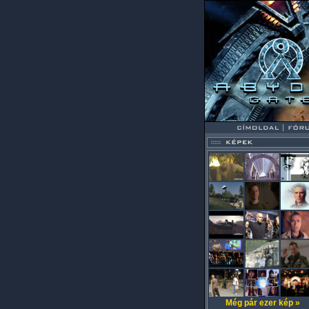
Még pár ezer kép »