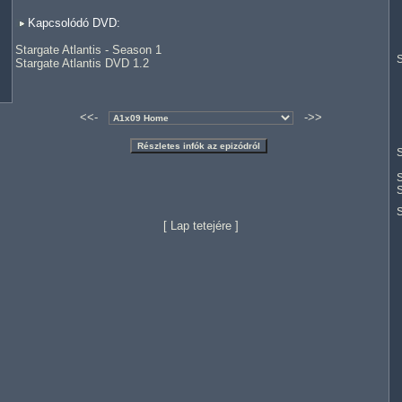
Kapcsolódó DVD:
Stargate Atlantis - Season 1
S
Stargate Atlantis DVD 1.2
<<-
->>
S
S
S
[
Lap tetejére
]