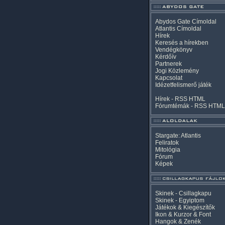
Abydos Gate Címoldal
Atlantis Címoldal
Hírek
Keresés a hírekben
Vendégkönyv
Kérdőív
Partnerek
Jogi Közlemény
Kapcsolat
Idézetfelismerő játék
Hírek -
RSS
HTML
Fórumtémák -
RSS
HTML
Stargate: Atlantis
Feliratok
Mitológia
Fórum
Képek
Skinek - Csillagkapu
Skinek - Egyiptom
Játékok & Kiegészítők
Ikon & Kurzor & Font
Hangok & Zenék