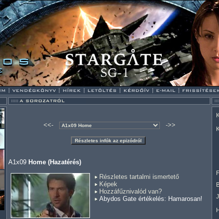
K
<<-
->>
K
A1x09
Home (Hazatérés)
F
Részletes tartalmi ismertető
Képek
Hozzáfűznivalód van?
Abydos Gate értékelés: Hamarosan!