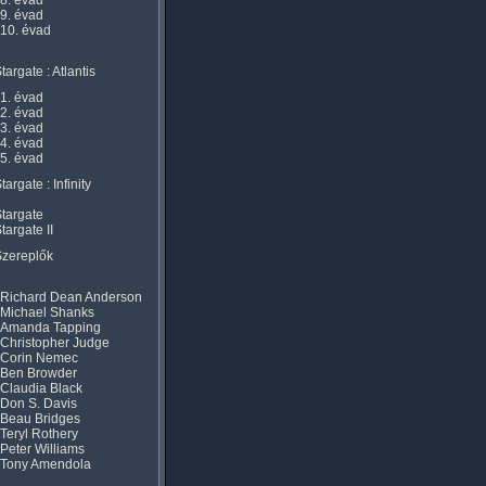
8. évad
9. évad
10. évad
targate : Atlantis
1. évad
2. évad
3. évad
4. évad
5. évad
targate : Infinity
targate
targate II
Szereplők
Richard Dean Anderson
Michael Shanks
Amanda Tapping
Christopher Judge
Corin Nemec
Ben Browder
Claudia Black
Don S. Davis
Beau Bridges
Teryl Rothery
Peter Williams
Tony Amendola