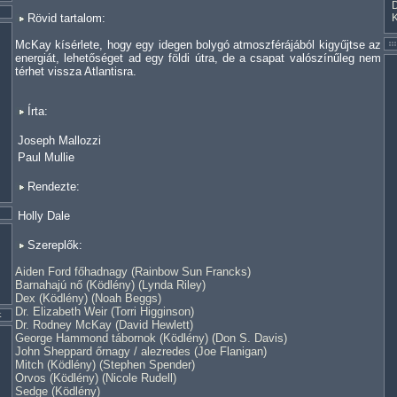
Rövid tartalom:
McKay kísérlete, hogy egy idegen bolygó atmoszférájából kigyűjtse az
energiát, lehetőséget ad egy földi útra, de a csapat valószínűleg nem
térhet vissza Atlantisra.
Írta:
Joseph Mallozzi
Paul Mullie
Rendezte:
Holly Dale
Szereplők:
Aiden Ford főhadnagy (Rainbow Sun Francks)
Barnahajú nő (Ködlény) (Lynda Riley)
Dex (Ködlény) (Noah Beggs)
Dr. Elizabeth Weir (Torri Higginson)
Dr. Rodney McKay (David Hewlett)
George Hammond tábornok (Ködlény) (Don S. Davis)
John Sheppard őrnagy / alezredes (Joe Flanigan)
Mitch (Ködlény) (Stephen Spender)
Orvos (Ködlény) (Nicole Rudell)
Sedge (Ködlény)