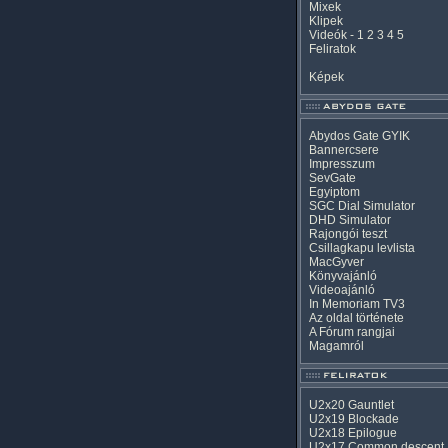
Mixek
Klipek
Videók
-
1
2
3
4
5
Feliratok
Képek
Abydos Gate GYIK
Bannercsere
Impresszum
SevGate
Egyiptom
SGC Dial Simulator
DHD Simulator
Rajongói teszt
Csillagkapu levlista
MacGyver
Könyvajánló
Videoajánló
In Memoriam TV3
Az oldal története
A Fórum rangjai
Magamról
U2x20 Gauntlet
U2x19 Blockade
U2x18 Epilogue
U2x17 Common descent