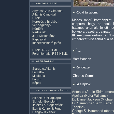
Abydos Gate Címoldal
Rövid tartalom:
Atlantis Címoldal
Hírek
Magas rangú kormányzati
Keresés a hírekben
csapatra, hogy ne csak k
Vendégkönyv
hasznot akarnak fejlett t
Kérdőív
bolygóra vezeti a csapatot, 
Partnerek
Itt megismerkednek a Nox
Jogi Közlemény
embereket visszahozni a hal
Kapcsolat
Idézetfelismerő játék
Hírek -
RSS
HTML
Írta:
Fórumtémák -
RSS
HTML
Hart Hanson
Rendezte:
Stargate: Atlantis
Feliratok
Charles Correll
Mitológia
Fórum
Képek
Szereplők:
Anteaus (Armin Shimerman)
Apófisz (Peter Williams)
Skinek - Csillagkapu
Dr. Daniel Jackson (Michae
Skinek - Egyiptom
Dr. Samantha "Sam" Carter 
Játékok & Kiegészítők
Tapping)
Ikon & Kurzor & Font
George S. Hammond tábornok
Hangok & Zenék