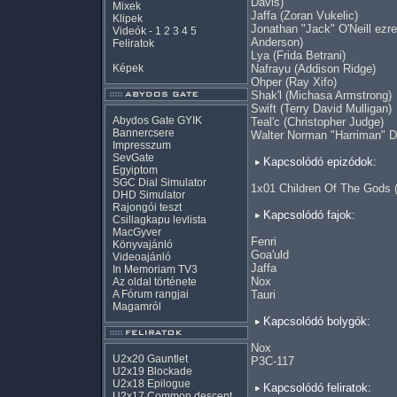
Davis)
Mixek
Jaffa (Zoran Vukelic)
Klipek
Jonathan "Jack" O'Neill ezr
Videók
-
1
2
3
4
5
Anderson)
Feliratok
Lya (Frida Betrani)
Képek
Nafrayu (Addison Ridge)
Ohper (Ray Xifo)
Shak'l (Michasa Armstrong)
Swift (Terry David Mulligan)
Abydos Gate GYIK
Teal'c (Christopher Judge)
Bannercsere
Walter Norman "Harriman" D
Impresszum
SevGate
Kapcsolódó epizódok:
Egyiptom
SGC Dial Simulator
1x01 Children Of The Gods 
DHD Simulator
Rajongói teszt
Kapcsolódó fajok:
Csillagkapu levlista
MacGyver
Fenri
Könyvajánló
Goa'uld
Videoajánló
Jaffa
In Memoriam TV3
Nox
Az oldal története
A Fórum rangjai
Tauri
Magamról
Kapcsolódó bolygók:
Nox
U2x20 Gauntlet
P3C-117
U2x19 Blockade
U2x18 Epilogue
Kapcsolódó feliratok:
U2x17 Common descent