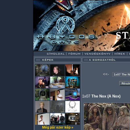
<<-
1x07
The Nox (A Nox)
Még pár ezer kép »