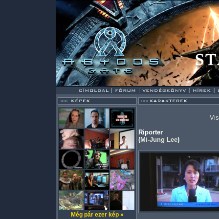
Vis
Riporter
(
Mi-Jung Lee
)
Még pár ezer kép »