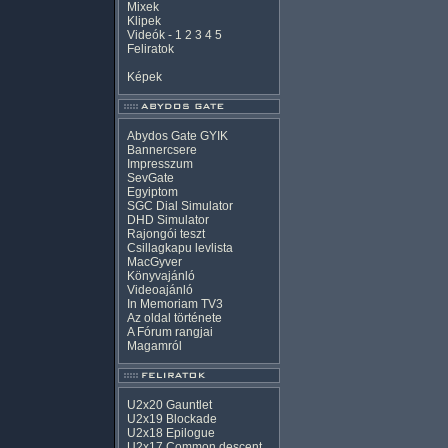
Mixek
Klipek
Videók
-
1
2
3
4
5
Feliratok
Képek
Abydos Gate GYIK
Bannercsere
Impresszum
SevGate
Egyiptom
SGC Dial Simulator
DHD Simulator
Rajongói teszt
Csillagkapu levlista
MacGyver
Könyvajánló
Videoajánló
In Memoriam TV3
Az oldal története
A Fórum rangjai
Magamról
U2x20 Gauntlet
U2x19 Blockade
U2x18 Epilogue
U2x17 Common descent