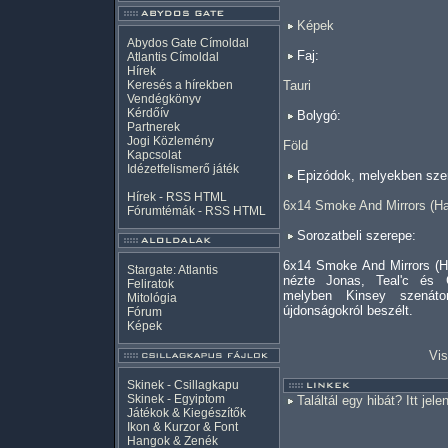
Képek
Abydos Gate Címoldal
Faj:
Atlantis Címoldal
Hírek
Keresés a hírekben
Tauri
Vendégkönyv
Kérdőív
Bolygó:
Partnerek
Jogi Közlemény
Föld
Kapcsolat
Idézetfelismerő játék
Epizódok, melyekben szer
Hírek -
RSS
HTML
6x14 Smoke And Mirrors (Ha
Fórumtémák -
RSS
HTML
Sorozatbeli szerepe:
6x14 Smoke And Mirrors (Ha
Stargate: Atlantis
nézte Jonas, Teal'c és 
Feliratok
melyben Kinsey szenáto
Mitológia
újdonságokról beszélt.
Fórum
Képek
Vis
Skinek - Csillagkapu
Skinek - Egyiptom
Találtál egy hibát? Itt jele
Játékok & Kiegészítők
Ikon & Kurzor & Font
Hangok & Zenék