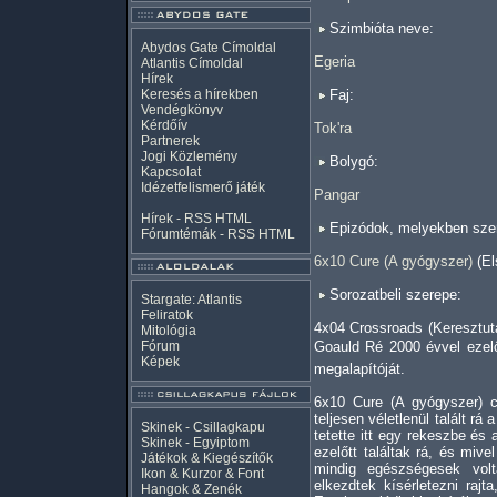
Szimbióta neve:
Abydos Gate Címoldal
Egeria
Atlantis Címoldal
Hírek
Keresés a hírekben
Faj:
Vendégkönyv
Kérdőív
Tok'ra
Partnerek
Jogi Közlemény
Bolygó:
Kapcsolat
Idézetfelismerő játék
Pangar
Hírek -
RSS
HTML
Epizódok, melyekben szer
Fórumtémák -
RSS
HTML
6x10 Cure (A gyógyszer)
(El
Sorozatbeli szerepe:
Stargate: Atlantis
Feliratok
4x04 Crossroads (Keresztut
Mitológia
Fórum
Goauld Ré 2000 évvel ezelő
Képek
megalapítóját.
6x10 Cure (A gyógyszer) 
teljesen véletlenül talált rá
Skinek - Csillagkapu
tetette itt egy rekeszbe és 
Skinek - Egyiptom
ezelőtt találtak rá, és mive
Játékok & Kiegészítők
mindig egészségesek volt
Ikon & Kurzor & Font
elkezdtek kísérletezni rajt
Hangok & Zenék