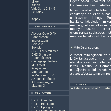
Egeria valódi kivoltáról 
Mixek
Klipek
körülmények közt tartották
Videók
-
1
2
3
4
5
hibás géneket utódaiba, 
Feliratok
csökkenjen és ezért a has
csak azt érte el, hogy a Pa
Képek
halálához közeledett, miko
még egy utolsó alkalomma
mennyire büszke a Tok'rák 
ellenszerhez szükséges instr
Abydos Gate GYIK
majd végleg elhunyt. Holttest
Bannercsere
Impresszum
SevGate
Mitológiai szerep:
Egyiptom
SGC Dial Simulator
DHD Simulator
A római mitológiában az 
Rajongói teszt
király tanácsadója, míg má
Csillagkapu levlista
után Aricia városa mellett e
MacGyver
lettek. Máshol a Carment
Könyvajánló
nimfájaként említik nevét. 
Videoajánló
a vizet a Vesta-templom rés
In Memoriam TV3
Az oldal története
A Fórum rangjai
Magamról
Találtál egy hibát? Itt jele
U2x20 Gauntlet
U2x19 Blockade
U2x18 Epilogue
U2x17 Common descent