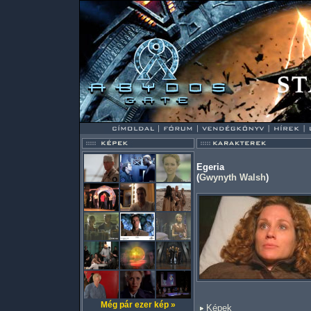
Egeria
(
Gwynyth Walsh
)
Még pár ezer kép »
Képek