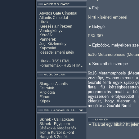
Faj:
Abydos Gate Címoldal
Nirrti kísérleti emberei
Atlantis Címoldal
Hírek
Keresés a hírekben
Bolygó:
Vendégkönyv
Kérdőív
P3X-367
Partnerek
Jogi Közlemény
Epizódok, melyekben szer
Kapcsolat
Idézetfelismerő játék
6x16 Metamorphosis (Metam
Hírek -
RSS
HTML
Sorozatbeli szerepe:
Fórumtémák -
RSS
HTML
6x16 Metamorphosis (Metam
vezetője, Evanov ezredes a
Goa'uld Nirrti egyik újabb g
Stargate: Atlantis
fiatal fiú kétségbeesette
Feliratok
programozás miatt a fiú
Mitológia
egyszerűen elfolyosódott,
Fórum
kiderült, hogy Alebran a
Képek
megölte a Goa'uld Nirrtit.
Skinek - Csillagkapu
Skinek - Egyiptom
Találtál egy hibát? Itt jele
Játékok & Kiegészítők
Ikon & Kurzor & Font
Hangok & Zenék