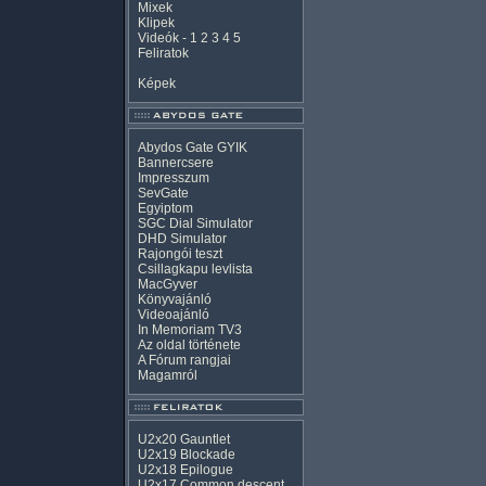
Mixek
Klipek
Videók
-
1
2
3
4
5
Feliratok
Képek
Abydos Gate GYIK
Bannercsere
Impresszum
SevGate
Egyiptom
SGC Dial Simulator
DHD Simulator
Rajongói teszt
Csillagkapu levlista
MacGyver
Könyvajánló
Videoajánló
In Memoriam TV3
Az oldal története
A Fórum rangjai
Magamról
U2x20 Gauntlet
U2x19 Blockade
U2x18 Epilogue
U2x17 Common descent