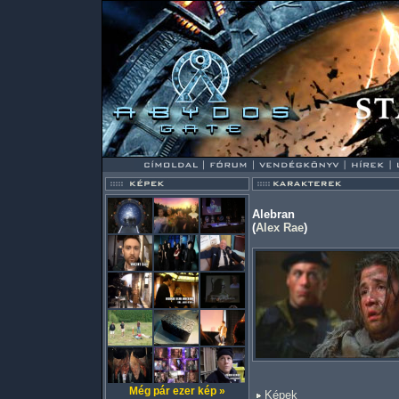
Alebran
(
Alex Rae
)
Még pár ezer kép »
Képek