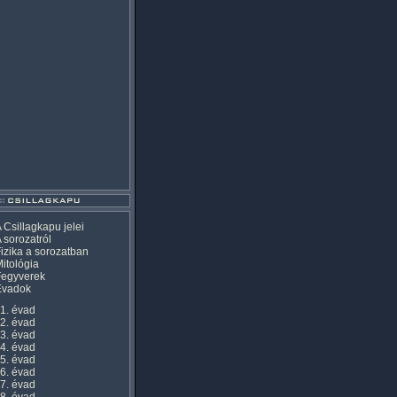
 Csillagkapu jelei
 sorozatról
izika a sorozatban
itológia
Fegyverek
Évadok
1. évad
2. évad
3. évad
4. évad
5. évad
6. évad
7. évad