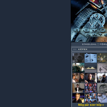
Még pár ezer kép »