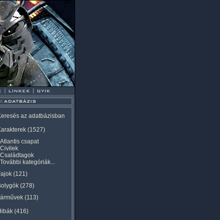
eresés az adatbázisban
arakterek
(1527)
Atlantis csapat
Civilek
Családtagok
További kategóriák...
ajok
(121)
Bolygók
(278)
Járművek
(113)
Hibák
(416)