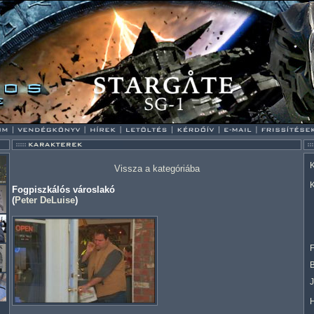
K
Vissza a kategóriába
K
Fogpiszkálós városlakó
(
Peter DeLuise
)
F