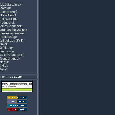
pizódtartalmak
zótárak
atonai szótár
 készítőkről
ulisszatitkok
Producerek
rók és rendezők
orgatási helyszínek
ffektek és trükkök
Érdekességek
sillagkapu GYIK
inkek
alálkozók
an Fiction
D-k (Soundtrack)
Csengőhangok
nterjúk
Cikkek
Versek