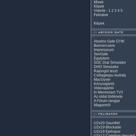
Mixek
Klipek
Videók
-
1
2
3
4
5
Feliratok
Képek
Abydos Gate GYIK
Bannercsere
Impresszum
SevGate
Egyiptom
SGC Dial Simulator
DHD Simulator
Rajongói teszt
Csillagkapu levlista
MacGyver
Könyvajánló
Videoajánló
In Memoriam TV3
Az oldal története
A Fórum rangjai
Magamról
U2x20 Gauntlet
U2x19 Blockade
U2x18 Epilogue
U2x17 Common descent