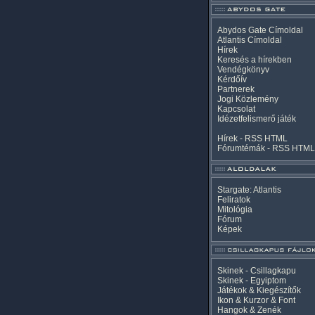
Abydos Gate Címoldal
Atlantis Címoldal
Hírek
Keresés a hírekben
Vendégkönyv
Kérdőív
Partnerek
Jogi Közlemény
Kapcsolat
Idézetfelismerő játék
Hírek -
RSS
HTML
Fórumtémák -
RSS
HTML
Stargate: Atlantis
Feliratok
Mitológia
Fórum
Képek
Skinek - Csillagkapu
Skinek - Egyiptom
Játékok & Kiegészítők
Ikon & Kurzor & Font
Hangok & Zenék