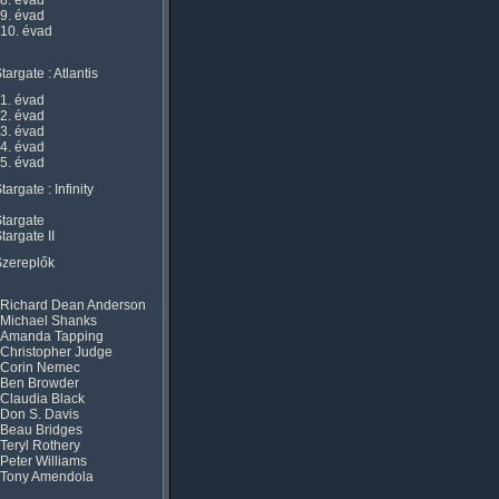
8. évad
9. évad
10. évad
targate : Atlantis
1. évad
2. évad
3. évad
4. évad
5. évad
targate : Infinity
targate
targate II
Szereplők
Richard Dean Anderson
Michael Shanks
Amanda Tapping
Christopher Judge
Corin Nemec
Ben Browder
Claudia Black
Don S. Davis
Beau Bridges
Teryl Rothery
Peter Williams
Tony Amendola