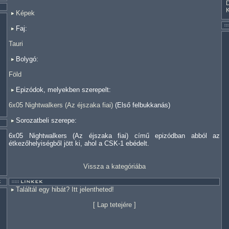
Képek
Faj:
Tauri
Bolygó:
Föld
Epizódok, melyekben szerepelt:
6x05 Nightwalkers (Az éjszaka fiai)
(Első felbukkanás)
Sorozatbeli szerepe:
6x05 Nightwalkers (Az éjszaka fiai) című epizódban abból az
étkezőhelyiségből jött ki, ahol a CSK-1 ebédelt.
Vissza a kategóriába
Találtál egy hibát? Itt jelentheted!
[
Lap tetejére
]