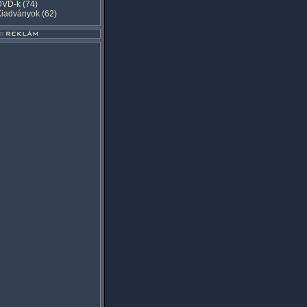
DVD-k
(74)
Kiadványok
(62)