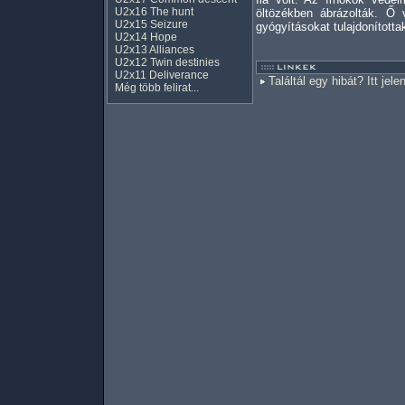
U2x16 The hunt
öltözékben ábrázolták. Ő 
U2x15 Seizure
gyógyításokat tulajdonította
U2x14 Hope
U2x13 Alliances
U2x12 Twin destinies
U2x11 Deliverance
Találtál egy hibát? Itt jele
Még több felirat...