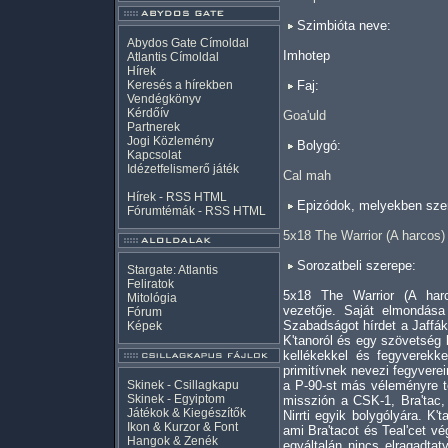
Szimbióta neve:
Abydos Gate Címoldal
Imhotep
Atlantis Címoldal
Hírek
Keresés a hírekben
Faj:
Vendégkönyv
Kérdőív
Goa'uld
Partnerek
Jogi Közlemény
Bolygó:
Kapcsolat
Idézetfelismerő játék
Cal mah
Hírek -
RSS
HTML
Epizódok, melyekben szer
Fórumtémák -
RSS
HTML
5x18 The Warrior (A harcos)
Sorozatbeli szerepe:
Stargate: Atlantis
Feliratok
5x18 The Warrior (A harc
Mitológia
vezetője. Saját elmondása
Fórum
Szabadságot hírdet a Jaffák 
Képek
K'tanoról és egy szövetség 
kellékekkel és fegyverekke
primitívnek nevezi fegyvere
Skinek - Csillagkapu
a P-90-st más véleményre t
Skinek - Egyiptom
misszión a CSK-1, Bra'tac, 
Játékok & Kiegészítők
Nirrti egyik bolygólyára. K'ta
Ikon & Kurzor & Font
ami Bra'tacot és Teal'cet v
Hangok & Zenék
egyáltalán nincs elragadtat