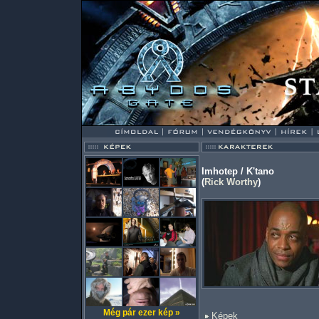
Imhotep / K'tano
(
Rick Worthy
)
Még pár ezer kép »
Képek