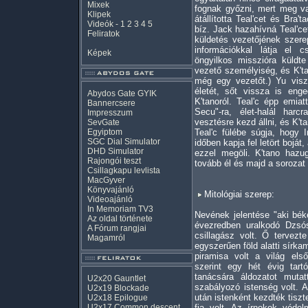
Mixek
fognak győzni, mert meg v
Klipek
átállította Teal'cet és Bra't
Videók
-
1
2
3
4
5
bíz. Jack hazahívná Teal'ce
Feliratok
küldetés vezetőjének szer
információkkal látja el c
Képek
öngyilkos misszióra küldte
vezető személyiség, és K'ta
még egy vezetőt.) Yu vis
életét, sőt vissza is enge
Abydos Gate GYIK
K'tanoról. Teal'c épp emiat
Bannercsere
Secu"-ra, élet-halál har
Impresszum
vesztésre kezd állni, és K'
SevGate
Egyiptom
Teal'c fülébe súgja, hogy 
SGC Dial Simulator
időben kapja fel letört boját
DHD Simulator
ezzel megöli. K'tano hazu
Rajongói teszt
tovább él és majd a sorozat 
Csillagkapu levlista
MacGyver
Könyvajánló
Mitológiai szerep:
Videoajánló
In Memoriam TV3
Nevének jelentése "aki béké
Az oldal története
évezredben uralkodó Dzsós
A Fórum rangjai
csillagász volt. Ő tervezt
Magamról
egyszerűen föld alatti sírk
piramisa volt a világ el
szerint egy hét évig tar
tanácsára áldozatot muta
U2x20 Gauntlet
szabályozó istenség volt. A
U2x19 Blockade
után istenként kezdték tisz
U2x18 Epilogue
U2x17 Common descent
fia volt. Az írnokok védelm