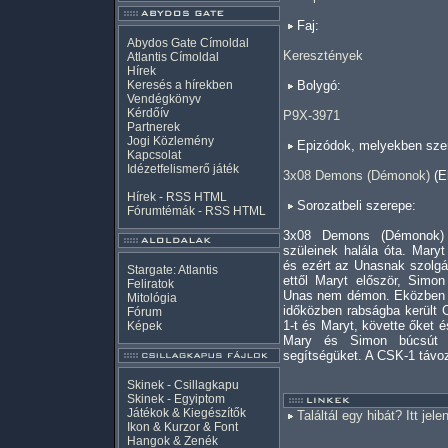
Faj:
Abydos Gate Címoldal
Keresztények
Atlantis Címoldal
Hírek
Keresés a hírekben
Bolygó:
Vendégkönyv
Kérdőív
P9X-3971
Partnerek
Jogi Közlemény
Epizódok, melyekben szer
Kapcsolat
Idézetfelismerő játék
3x08 Demons (Démonok)
(E
Hírek -
RSS
HTML
Sorozatbeli szerepe:
Fórumtémák -
RSS
HTML
3x08 Demons (Démonok)
szüleinek halála óta. Mary
és ezért az Unasnak szolgá
Stargate: Atlantis
ettől Maryt először, Simo
Feliratok
Unas nem démon. Eközben fél
Mitológia
időközben rabságba került 
Fórum
1-t és Maryt, követte őket 
Képek
Mary és Simon búcsút 
segítségüket. A CSK-1 távoz
Skinek - Csillagkapu
Skinek - Egyiptom
Játékok & Kiegészítők
Találtál egy hibát? Itt jele
Ikon & Kurzor & Font
Hangok & Zenék