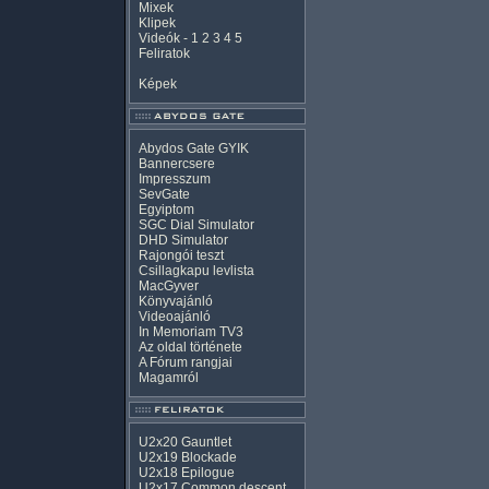
Mixek
Klipek
Videók
-
1
2
3
4
5
Feliratok
Képek
Abydos Gate GYIK
Bannercsere
Impresszum
SevGate
Egyiptom
SGC Dial Simulator
DHD Simulator
Rajongói teszt
Csillagkapu levlista
MacGyver
Könyvajánló
Videoajánló
In Memoriam TV3
Az oldal története
A Fórum rangjai
Magamról
U2x20 Gauntlet
U2x19 Blockade
U2x18 Epilogue
U2x17 Common descent