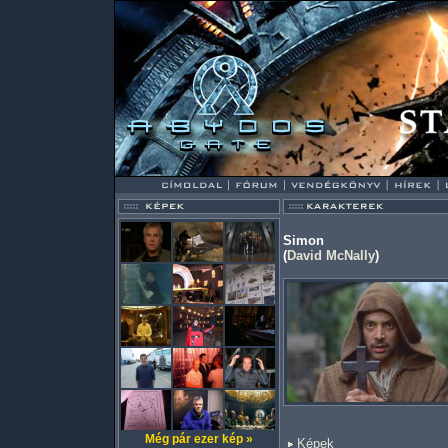
Simon
(
David McNally
)
Még pár ezer kép »
Képek