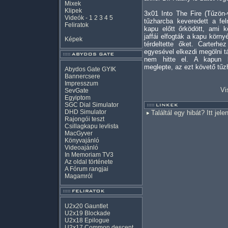
Mixek
Klipek
3x01 Into The Fire (Tűzön-
Videók
-
1
2
3
4
5
tűzharcba keveredett a fe
Feliratok
kapu előtt őrködött, ami kö
jaffái elfogták a kapu kör
Képek
térdeltette őket. Carterh
egyesével elkezdi megölni tá
nem hitte el. A kapun k
meglepte, az ezt követő tűz
Abydos Gate GYIK
Bannercsere
Impresszum
Vi
SevGate
Egyiptom
SGC Dial Simulator
DHD Simulator
Találtál egy hibát? Itt jele
Rajongói teszt
Csillagkapu levlista
MacGyver
Könyvajánló
Videoajánló
In Memoriam TV3
Az oldal története
A Fórum rangjai
Magamról
U2x20 Gauntlet
U2x19 Blockade
U2x18 Epilogue
U2x17 Common descent