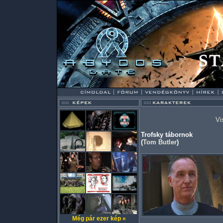
Vi
Trofsky tábornok
(
Tom Butler
)
Még pár ezer kép »