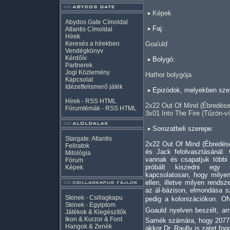
Képek
Abydos Gate Címoldal
Faj:
Atlantis Címoldal
Hírek
Keresés a hírekben
Goa'uld
Vendégkönyv
Kérdőív
Bolygó:
Partnerek
Jogi Közlemény
Hathor bolygója
Kapcsolat
Idézetfelismerő játék
Epizódok, melyekben szer
Hírek -
RSS
HTML
2x22 Out Of Mind (Ébredése
Fórumtémák -
RSS
HTML
3x01 Into The Fire (Tűzön-ví
Sorozatbeli szerepe:
Stargate: Atlantis
2x22 Out Of Mind (Ébredése
Feliratok
és Jack felolvasztásánál. 
Mitológia
vannak és csapatjuk többi 
Fórum
próbált kiszedni egy 
Képek
kapcsolatosan, hogy milye
ellen, illetve milyen rendsz
az ál-bázison, elmondása s
Skinek - Csillagkapu
pedig a kolonizációkon. ON
Skinek - Egyiptom
Goauld nyelven beszélt, ami
Játékok & Kiegészítők
Ikon & Kurzor & Font
Samék számára, hogy 2077 h
Hangok & Zenék
akkor Dr. Raully is zatet fog