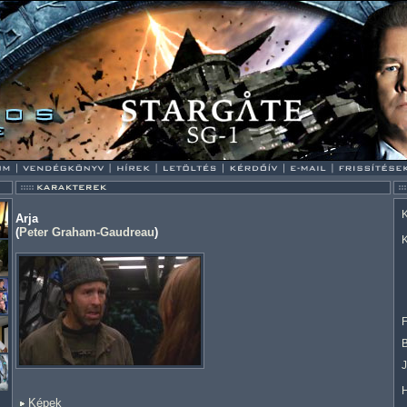
K
Arja
(
Peter Graham-Gaudreau
)
K
F
Képek