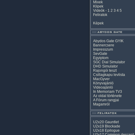
Mixek
Klipek
Videók
-
1
2
3
4
5
Feliratok
Képek
Abydos Gate GYIK
Bannercsere
Impresszum
SevGate
Egyiptom
SGC Dial Simulator
DHD Simulator
Rajongói teszt
Csillagkapu levlista
MacGyver
Könyvajánló
Videoajánló
In Memoriam TV3
Az oldal története
A Fórum rangjai
Magamról
U2x20 Gauntlet
U2x19 Blockade
U2x18 Epilogue
U2x17 Common descent