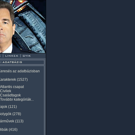
eresés az adatbázisban
arakterek
(1527)
Atlantis csapat
Civilek
Családtagok
További kategóriák...
ajok
(121)
Bolygók
(278)
Járművek
(113)
Hibák
(416)