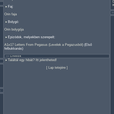
Faj:
Orin faja
Bolygó:
Orin bolygója
Epizódok, melyekben szerepelt:
A1x17 Letters From Pegasus (Levelek a Pegazusból)
(Első
felbukkanás)
Találtál egy hibát? Itt jelentheted!
[
Lap tetejére
]