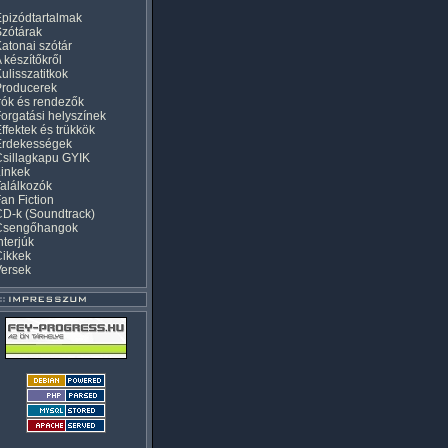
pizódtartalmak
zótárak
atonai szótár
 készítőkről
ulisszatitkok
Producerek
rók és rendezők
orgatási helyszínek
ffektek és trükkök
Érdekességek
sillagkapu GYIK
inkek
alálkozók
an Fiction
D-k (Soundtrack)
Csengőhangok
nterjúk
Cikkek
Versek