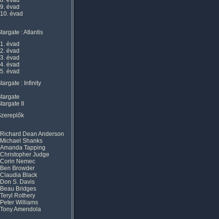
8. évad
9. évad
10. évad
targate : Atlantis
1. évad
2. évad
3. évad
4. évad
5. évad
targate : Infinity
targate
targate II
Szereplők
Richard Dean Anderson
Michael Shanks
Amanda Tapping
Christopher Judge
Corin Nemec
Ben Browder
Claudia Black
Don S. Davis
Beau Bridges
Teryl Rothery
Peter Williams
Tony Amendola