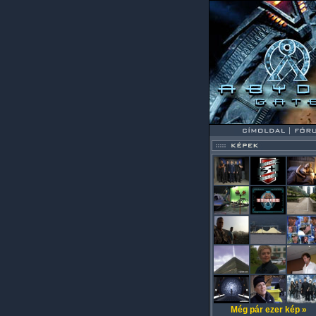
Még pár ezer kép »