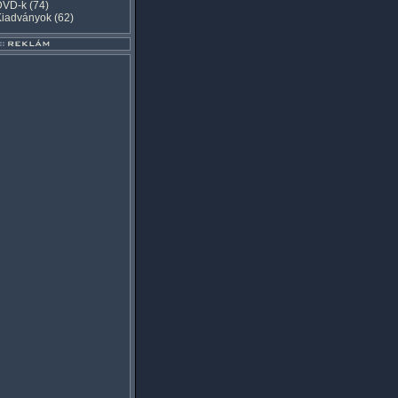
DVD-k
(74)
Kiadványok
(62)