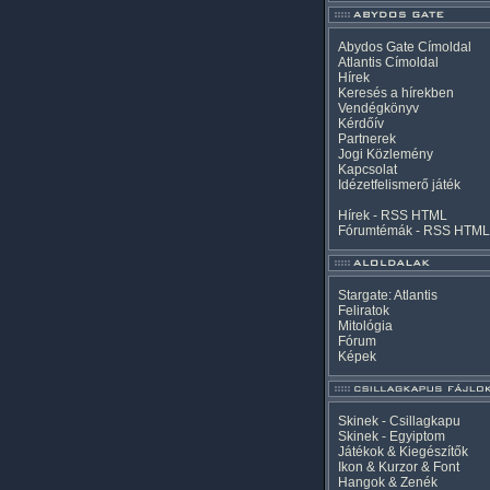
Abydos Gate Címoldal
Atlantis Címoldal
Hírek
Keresés a hírekben
Vendégkönyv
Kérdőív
Partnerek
Jogi Közlemény
Kapcsolat
Idézetfelismerő játék
Hírek -
RSS
HTML
Fórumtémák -
RSS
HTML
Stargate: Atlantis
Feliratok
Mitológia
Fórum
Képek
Skinek - Csillagkapu
Skinek - Egyiptom
Játékok & Kiegészítők
Ikon & Kurzor & Font
Hangok & Zenék