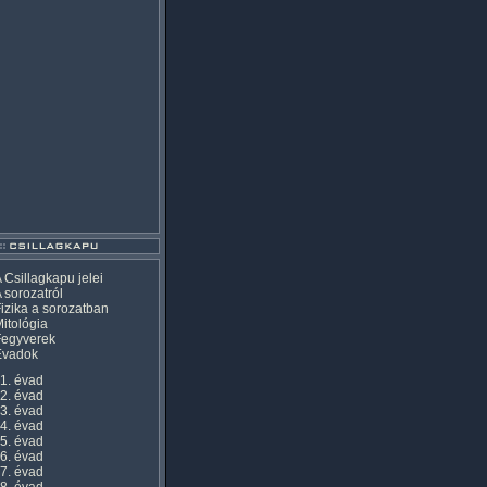
 Csillagkapu jelei
 sorozatról
izika a sorozatban
itológia
Fegyverek
Évadok
1. évad
2. évad
3. évad
4. évad
5. évad
6. évad
7. évad