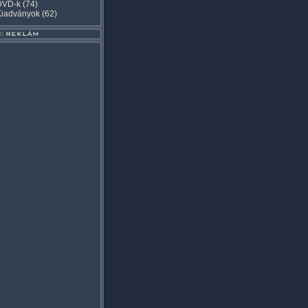
DVD-k
(74)
Kiadványok
(62)