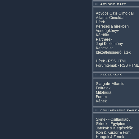
Abydos Gate Címoldal
Atlantis Címoldal
Hírek
Keresés a hírekben
Vendégkönyv
Kérdőív
Partnerek
Jogi Közlemény
Kapcsolat
Idézetfelismerő játék
Hírek -
RSS
HTML
Fórumtémák -
RSS
HTML
Stargate: Atlantis
Feliratok
Mitológia
Fórum
Képek
Skinek - Csillagkapu
Skinek - Egyiptom
Játékok & Kiegészítők
Ikon & Kurzor & Font
Hangok & Zenék