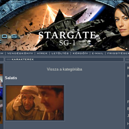
K
Vissza a kategóriába
K
Salatis
F