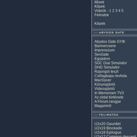
Mixek
Klipek
Videók
-
1
2
3
4
5
Feliratok
Képek
Abydos Gate GYIK
Bannercsere
Impresszum
SevGate
Egyiptom
SGC Dial Simulator
DHD Simulator
Rajongói teszt
Csillagkapu levlista
MacGyver
Könyvajánló
Videoajánló
In Memoriam TV3
Az oldal története
A Fórum rangjai
Magamról
U2x20 Gauntlet
U2x19 Blockade
U2x18 Epilogue
U2x17 Common descent