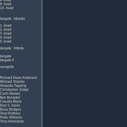
8. évad
9. évad
10. évad
targate : Atlantis
1. évad
2. évad
3. évad
4. évad
5. évad
targate : Infinity
targate
targate II
Szereplők
Richard Dean Anderson
Michael Shanks
Amanda Tapping
Christopher Judge
Corin Nemec
Ben Browder
Claudia Black
Don S. Davis
Beau Bridges
Teryl Rothery
Peter Williams
Tony Amendola