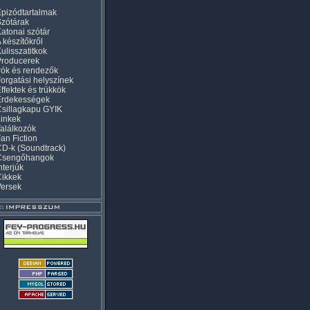
pizódtartalmak
zótárak
atonai szótár
 készítőkről
ulisszatitkok
Producerek
rók és rendezők
orgatási helyszínek
ffektek és trükkök
Érdekességek
sillagkapu GYIK
inkek
alálkozók
an Fiction
D-k (Soundtrack)
Csengőhangok
nterjúk
Cikkek
Versek