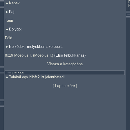
Képek
Faj:
Tauri
Bolygó:
Föld
Epizódok, melyekben szerepelt:
8x19 Moebius I. (Moebius I.)
(Első felbukkanás)
Vissza a kategóriába
Találtál egy hibát? Itt jelentheted!
[
Lap tetejére
]