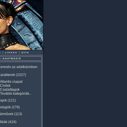
eresés az adatbázisban
arakterek
(1527)
Atlantis csapat
Civilek
Családtagok
További kategóriák...
ajok
(121)
Bolygók
(278)
Járművek
(113)
Hibák
(416)