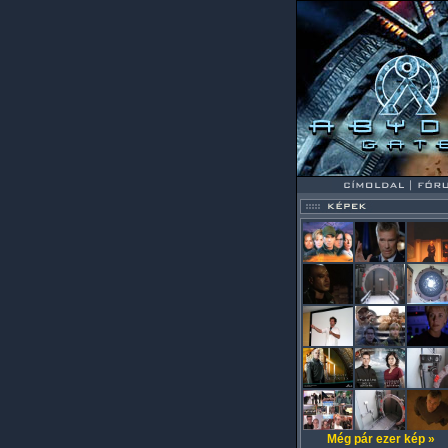
Még pár ezer kép »