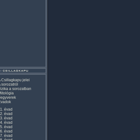
 Csillagkapu jelei
 sorozatról
izika a sorozatban
itológia
Fegyverek
Évadok
1. évad
2. évad
3. évad
4. évad
5. évad
6. évad
7. évad