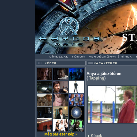
Anya a játszótéren
(
Tapping
)
Még pár ezer kép »
Képek