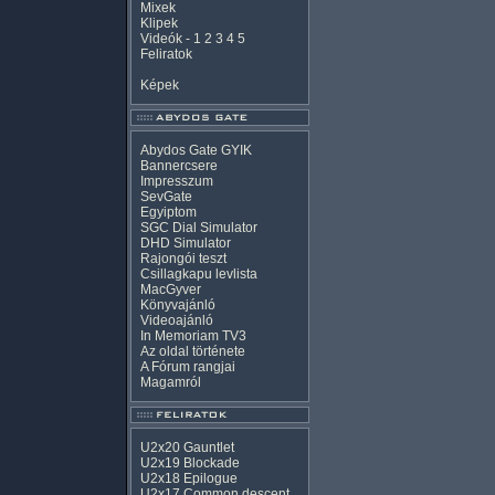
Mixek
Klipek
Videók
-
1
2
3
4
5
Feliratok
Képek
Abydos Gate GYIK
Bannercsere
Impresszum
SevGate
Egyiptom
SGC Dial Simulator
DHD Simulator
Rajongói teszt
Csillagkapu levlista
MacGyver
Könyvajánló
Videoajánló
In Memoriam TV3
Az oldal története
A Fórum rangjai
Magamról
U2x20 Gauntlet
U2x19 Blockade
U2x18 Epilogue
U2x17 Common descent