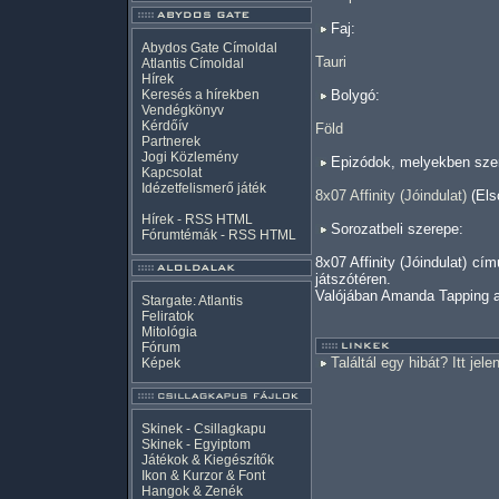
Faj:
Abydos Gate Címoldal
Tauri
Atlantis Címoldal
Hírek
Keresés a hírekben
Bolygó:
Vendégkönyv
Kérdőív
Föld
Partnerek
Jogi Közlemény
Epizódok, melyekben szer
Kapcsolat
Idézetfelismerő játék
8x07 Affinity (Jóindulat)
(Els
Hírek -
RSS
HTML
Sorozatbeli szerepe:
Fórumtémák -
RSS
HTML
8x07 Affinity (Jóindulat) c
játszótéren.
Valójában Amanda Tapping a
Stargate: Atlantis
Feliratok
Mitológia
Fórum
Találtál egy hibát? Itt jele
Képek
Skinek - Csillagkapu
Skinek - Egyiptom
Játékok & Kiegészítők
Ikon & Kurzor & Font
Hangok & Zenék