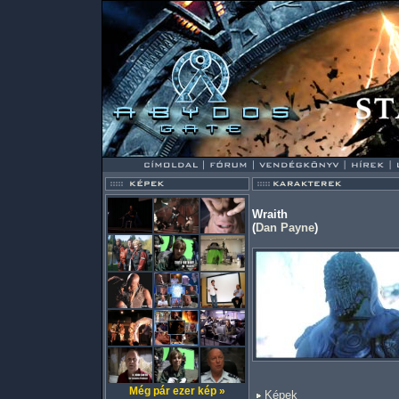
Wraith
(
Dan Payne
)
Még pár ezer kép »
Képek