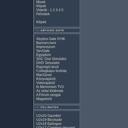
Mixek
Klipek
Videók
-
1
2
3
4
5
Feliratok
Képek
Abydos Gate GYIK
Bannercsere
Impresszum
SevGate
Egyiptom
SGC Dial Simulator
DHD Simulator
Rajongói teszt
Csillagkapu levlista
MacGyver
Könyvajánló
Videoajánló
In Memoriam TV3
Az oldal története
A Fórum rangjai
Magamról
U2x20 Gauntlet
U2x19 Blockade
U2x18 Epilogue
U2x17 Common descent