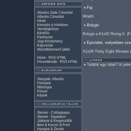
Faj:
Abydos Gate Címoldal
Wraith
Atlantis Címoldal
Hírek
Keresés a hírekben
Bolygó:
Vendégkönyv
Kérdőív
Bolygó a A1x02 Rising II. (
Partnerek
Jogi Közlemény
Epizódok, melyekben szer
Kapcsolat
Idézetfelismerő játék
A1x04 Thirty Eight Minutes 
Hírek -
RSS
HTML
Fórumtémák -
RSS
HTML
Találtál egy hibát? Itt jele
Stargate: Atlantis
Feliratok
Mitológia
Fórum
Képek
Skinek - Csillagkapu
Skinek - Egyiptom
Játékok & Kiegészítők
Ikon & Kurzor & Font
Hangok & Zenék