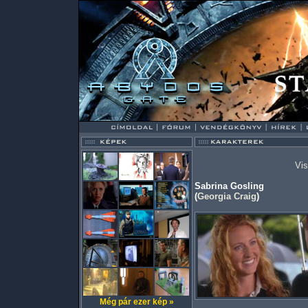
Vis
Sabrina Gosling
(
Georgia Craig
)
Még pár ezer kép »