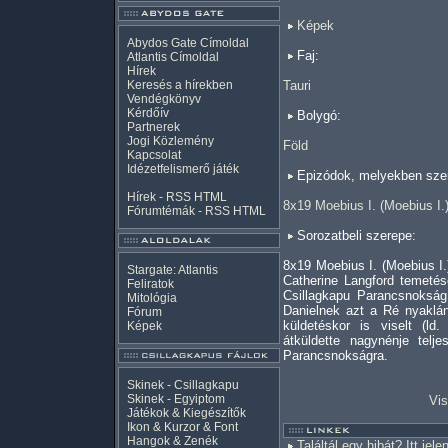
Képek
Abydos Gate Címoldal
Faj:
Atlantis Címoldal
Hírek
Keresés a hírekben
Tauri
Vendégkönyv
Kérdőív
Bolygó:
Partnerek
Jogi Közlemény
Föld
Kapcsolat
Idézetfelismerő játék
Epizódok, melyekben szer
Hírek -
RSS
HTML
8x19 Moebius I. (Moebius I.
Fórumtémák -
RSS
HTML
Sorozatbeli szerepe:
8x19 Moebius I. (Moebius I.
Stargate: Atlantis
Catherine Langford temeté
Feliratok
Csillagkapu Parancsnokság 
Mitológia
Danielnek azt a Ré nyaklán
Fórum
küldetéskor is viselt (ld
Képek
átküldette nagynénje telj
Parancsnokságra.
Skinek - Csillagkapu
Skinek - Egyiptom
Vis
Játékok & Kiegészítők
Ikon & Kurzor & Font
Hangok & Zenék
Találtál egy hibát? Itt jele