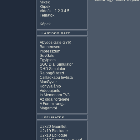
Mixek
Klipek
Videók
-
1
2
3
4
5
Feliratok
Képek
Abydos Gate GYIK
Bannercsere
Impresszum
SevGate
Egyiptom
SGC Dial Simulator
DHD Simulator
Rajongói teszt
Csillagkapu levlista
MacGyver
Könyvajánló
Videoajánló
In Memoriam TV3
Az oldal története
A Fórum rangjai
Magamról
U2x20 Gauntlet
U2x19 Blockade
U2x18 Epilogue
U2x17 Common descent