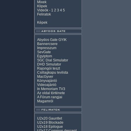
Mixek
Klipek
Videók
-
1
2
3
4
5
Feliratok
Képek
Abydos Gate GYIK
Bannercsere
Impresszum
SevGate
Egyiptom
SGC Dial Simulator
DHD Simulator
Rajongói teszt
Csillagkapu levlista
MacGyver
Könyvajánló
Videoajánló
In Memoriam TV3
Az oldal története
A Fórum rangjai
Magamról
U2x20 Gauntlet
U2x19 Blockade
U2x18 Epilogue
U2x17 Common descent