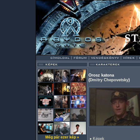
Orosz katona
(
Dmitry Chepovetsky
)
Még pár ezer kép »
Képek