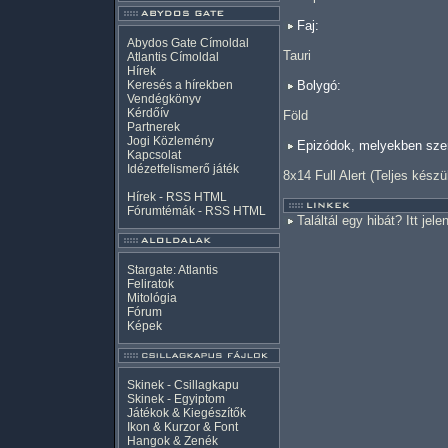
Faj:
Abydos Gate Címoldal
Tauri
Atlantis Címoldal
Hírek
Keresés a hírekben
Bolygó:
Vendégkönyv
Kérdőív
Föld
Partnerek
Jogi Közlemény
Epizódok, melyekben szer
Kapcsolat
Idézetfelismerő játék
8x14 Full Alert (Teljes készü
Hírek -
RSS
HTML
Fórumtémák -
RSS
HTML
Találtál egy hibát? Itt jele
Stargate: Atlantis
Feliratok
Mitológia
Fórum
Képek
Skinek - Csillagkapu
Skinek - Egyiptom
Játékok & Kiegészítők
Ikon & Kurzor & Font
Hangok & Zenék