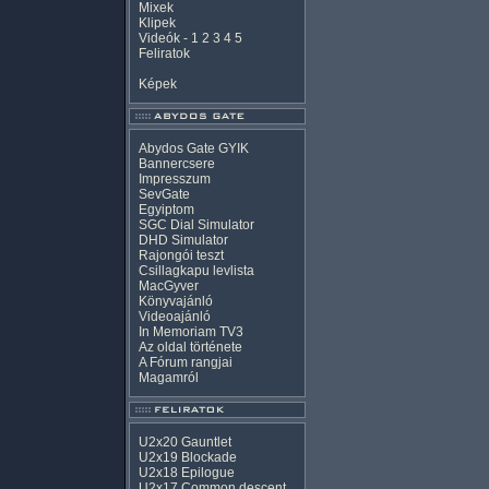
Mixek
Klipek
Videók
-
1
2
3
4
5
Feliratok
Képek
Abydos Gate GYIK
Bannercsere
Impresszum
SevGate
Egyiptom
SGC Dial Simulator
DHD Simulator
Rajongói teszt
Csillagkapu levlista
MacGyver
Könyvajánló
Videoajánló
In Memoriam TV3
Az oldal története
A Fórum rangjai
Magamról
U2x20 Gauntlet
U2x19 Blockade
U2x18 Epilogue
U2x17 Common descent