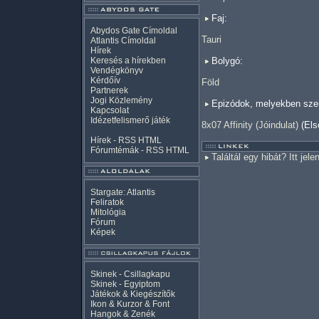
Faj:
Abydos Gate Címoldal
Tauri
Atlantis Címoldal
Hírek
Keresés a hírekben
Bolygó:
Vendégkönyv
Kérdőív
Föld
Partnerek
Jogi Közlemény
Epizódok, melyekben szer
Kapcsolat
Idézetfelismerő játék
8x07 Affinity (Jóindulat)
(Els
Hírek -
RSS
HTML
Fórumtémák -
RSS
HTML
Találtál egy hibát? Itt jele
Stargate: Atlantis
Feliratok
Mitológia
Fórum
Képek
Skinek - Csillagkapu
Skinek - Egyiptom
Játékok & Kiegészítők
Ikon & Kurzor & Font
Hangok & Zenék