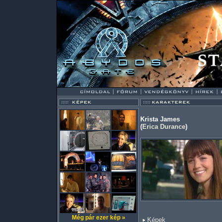
Krista James
(
Erica Durance
)
Még pár ezer kép »
Képek