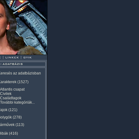
eresés az adatbázisban
arakterek
(1527)
Atlantis csapat
Civilek
Családtagok
További kategóriák...
ajok
(121)
Bolygók
(278)
Járművek
(113)
Hibák
(416)