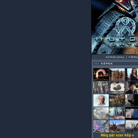
Még pár ezer kép »