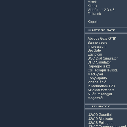
Mixek
Klipek
Videók
-
1
2
3
4
5
Feliratok
Képek
Abydos Gate GYIK
Bannercsere
Impresszum
SevGate
Egyiptom
SGC Dial Simulator
DHD Simulator
Rajongói teszt
Csillagkapu levlista
MacGyver
Könyvajánló
Videoajánló
In Memoriam TV3
Az oldal története
A Fórum rangjai
Magamról
U2x20 Gauntlet
U2x19 Blockade
U2x18 Epilogue
U2x17 Common descent