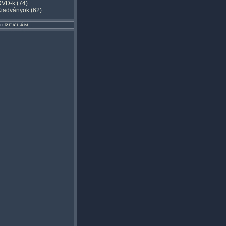
DVD-k
(74)
Kiadványok
(62)