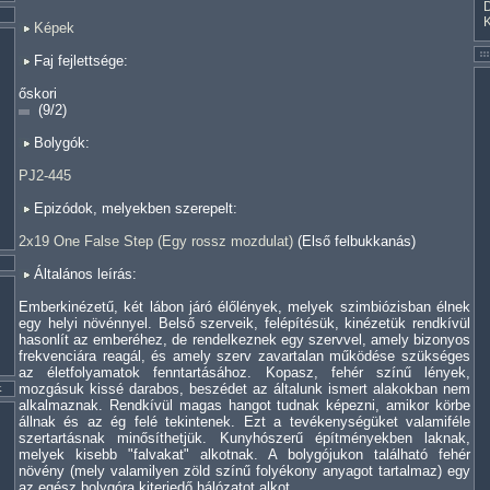
Képek
Faj fejlettsége:
őskori
(9/2)
Bolygók:
PJ2-445
Epizódok, melyekben szerepelt:
2x19 One False Step (Egy rossz mozdulat)
(Első felbukkanás)
Általános leírás:
Emberkinézetű, két lábon járó élőlények, melyek szimbiózisban élnek
egy helyi növénnyel. Belső szerveik, felépítésük, kinézetük rendkívül
hasonlít az emberéhez, de rendelkeznek egy szervvel, amely bizonyos
frekvenciára reagál, és amely szerv zavartalan működése szükséges
az életfolyamatok fenntartásához. Kopasz, fehér színű lények,
mozgásuk kissé darabos, beszédet az általunk ismert alakokban nem
alkalmaznak. Rendkívül magas hangot tudnak képezni, amikor körbe
állnak és az ég felé tekintenek. Ezt a tevékenységüket valamiféle
szertartásnak minősíthetjük. Kunyhószerű építményekben laknak,
melyek kisebb "falvakat" alkotnak. A bolygójukon található fehér
növény (mely valamilyen zöld színű folyékony anyagot tartalmaz) egy
az egész bolygóra kiterjedő hálózatot alkot.