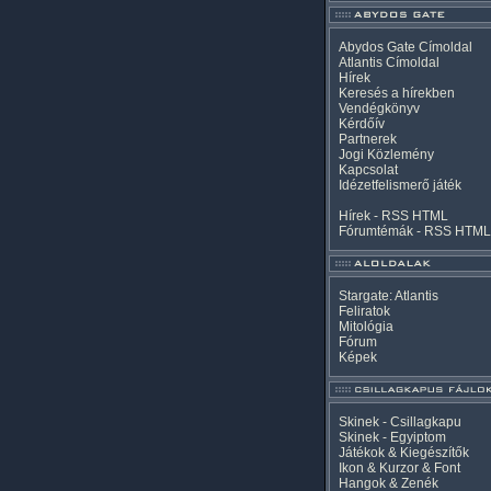
Abydos Gate Címoldal
Atlantis Címoldal
Hírek
Keresés a hírekben
Vendégkönyv
Kérdőív
Partnerek
Jogi Közlemény
Kapcsolat
Idézetfelismerő játék
Hírek -
RSS
HTML
Fórumtémák -
RSS
HTML
Stargate: Atlantis
Feliratok
Mitológia
Fórum
Képek
Skinek - Csillagkapu
Skinek - Egyiptom
Játékok & Kiegészítők
Ikon & Kurzor & Font
Hangok & Zenék