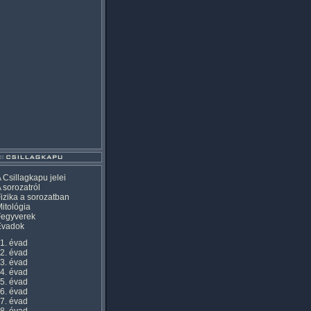
 Csillagkapu jelei
 sorozatról
izika a sorozatban
itológia
Fegyverek
Évadok
1. évad
2. évad
3. évad
4. évad
5. évad
6. évad
7. évad