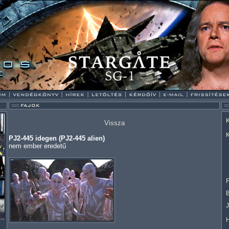
K
Vissza
K
PJ2-445 idegen (PJ2-445 alien)
nem ember eredetű
F