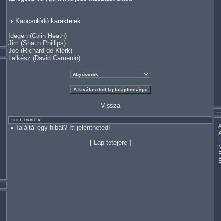
Kapcsolódó karakterek
Idegen (Colin Heath)
Jim (Shaun Phillips)
Joe (Richard de Klerk)
Lelkész (David Cameron)
Vissza
A
Találtál egy hibát? Itt jelentheted!
A
F
[
Lap tetejére
]
M