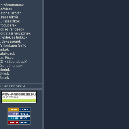
pizódtartalmak
zótárak
atonai szótár
 készítőkről
ulisszatitkok
Producerek
rók és rendezők
orgatási helyszínek
ffektek és trükkök
Érdekességek
sillagkapu GYIK
inkek
alálkozók
an Fiction
D-k (Soundtrack)
Csengőhangok
nterjúk
Cikkek
Versek