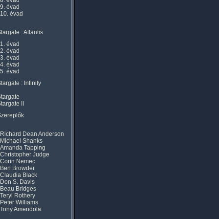
8. évad
9. évad
10. évad
targate : Atlantis
1. évad
2. évad
3. évad
4. évad
5. évad
targate : Infinity
targate
targate II
Szereplők
Richard Dean Anderson
Michael Shanks
Amanda Tapping
Christopher Judge
Corin Nemec
Ben Browder
Claudia Black
Don S. Davis
Beau Bridges
Teryl Rothery
Peter Williams
Tony Amendola