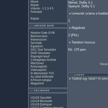
Mixek
Német, Dolby 5.1
Klipek
Spanyol, Dolby 5.1
Videók
-
1
2
3
4
5
Feliratok
Lemezek száma a kiadás
Képek
1
Régiókód:
Abydos Gate GYIK
2 (PAL)
Bannercsere
Impresszum
Tartalom hossza:
SevGate
Egyiptom
Kb. 170 perc
SGC Dial Simulator
DHD Simulator
Rajongói teszt
Csillagkapu levlista
MacGyver
Vissz
Könyvajánló
Videoajánló
In Memoriam TV3
Az oldal története
Találtál egy hibát? Itt jele
A Fórum rangjai
Magamról
U2x20 Gauntlet
U2x19 Blockade
U2x18 Epilogue
U2x17 Common descent