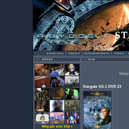
Vissz
Stargate SG-1 DVD 23
Még pár ezer kép »