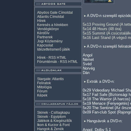
Abydos Gate Címoldal
A DVD-n szereplő epizódo
Atlantis Címoldal
Hírek
5x13 Proving Ground (A tett
Keresés a hírekben
5x14 48 Hours (48 óra)
Vendégkönyv
Kérdőív
5x15 Summit (A csúcstalálk
Partnerek
5x16 Last Stand (A végső m
Jogi Közlemény
Kapcsolat
A DVD-n szereplő felirato
Idézetfelismerő játék
Angol
Hírek -
RSS
HTML
Német
Fórumtémák -
RSS
HTML
Svéd
Norvég
Dán
Stargate: Atlantis
Extrák a DVD-n:
Feliratok
Mitológia
0x29 Videodiary Michael Sh
Fórum
5x17 Fail Safe (Biztonsági h
Képek
5x18 The Warrior (A harcos)
5x19 Menace (Fenyegetés) 
5x20 The Sentinel (Az őrsz
0x09 Fan-club Spot (Rajongó
Skinek - Csillagkapu
Skinek - Egyiptom
Játékok & Kiegészítők
Hangsávok a DVD-n:
Ikon & Kurzor & Font
Hangok & Zenék
Angol, Dolby 5.1