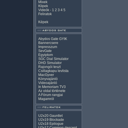
Mixek
Klipek
Videók
-
1
2
3
4
5
Feliratok
Képek
Abydos Gate GYIK
Bannercsere
Impresszum
SevGate
Egyiptom
SGC Dial Simulator
DHD Simulator
Rajongói teszt
Csillagkapu levlista
MacGyver
Könyvajánló
Videoajánló
In Memoriam TV3
Az oldal története
A Fórum rangjai
Magamról
U2x20 Gauntlet
U2x19 Blockade
U2x18 Epilogue
U2x17 Common descent