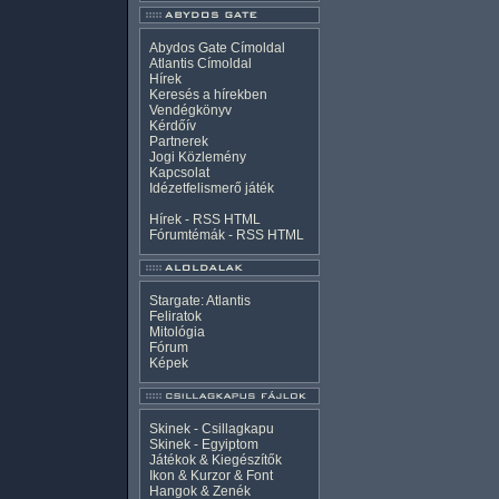
Abydos Gate Címoldal
Atlantis Címoldal
Hírek
Keresés a hírekben
Vendégkönyv
Kérdőív
Partnerek
Jogi Közlemény
Kapcsolat
Idézetfelismerő játék
Hírek -
RSS
HTML
Fórumtémák -
RSS
HTML
Stargate: Atlantis
Feliratok
Mitológia
Fórum
Képek
Skinek - Csillagkapu
Skinek - Egyiptom
Játékok & Kiegészítők
Ikon & Kurzor & Font
Hangok & Zenék