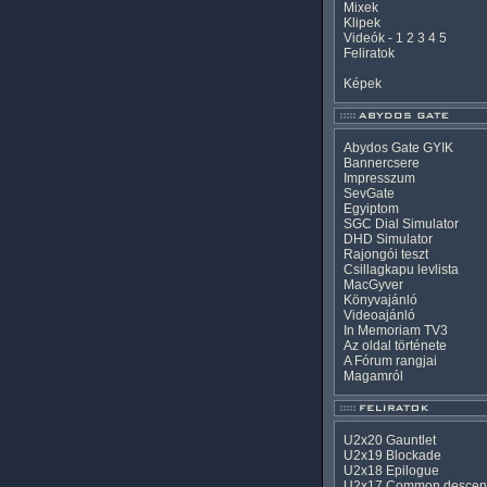
Mixek
Klipek
Videók
-
1
2
3
4
5
Feliratok
Képek
Abydos Gate GYIK
Bannercsere
Impresszum
SevGate
Egyiptom
SGC Dial Simulator
DHD Simulator
Rajongói teszt
Csillagkapu levlista
MacGyver
Könyvajánló
Videoajánló
In Memoriam TV3
Az oldal története
A Fórum rangjai
Magamról
U2x20 Gauntlet
U2x19 Blockade
U2x18 Epilogue
U2x17 Common descen