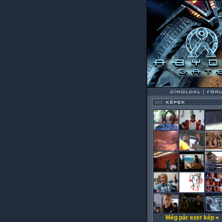
Még pár ezer kép »