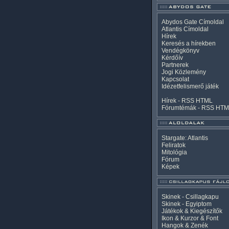
Abydos Gate Címoldal
Atlantis Címoldal
Hírek
Keresés a hírekben
Vendégkönyv
Kérdőív
Partnerek
Jogi Közlemény
Kapcsolat
Idézetfelismerő játék
Hírek -
RSS
HTML
Fórumtémák -
RSS
HTM
Stargate: Atlantis
Feliratok
Mitológia
Fórum
Képek
Skinek - Csillagkapu
Skinek - Egyiptom
Játékok & Kiegészítők
Ikon & Kurzor & Font
Hangok & Zenék