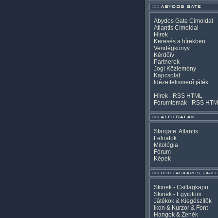
Abydos Gate Címoldal
Atlantis Címoldal
Hírek
Keresés a hírekben
Vendégkönyv
Kérdőív
Partnerek
Jogi Közlemény
Kapcsolat
Idézetfelismerő játék
Hírek -
RSS
HTML
Fórumtémák -
RSS
HTM
Stargate: Atlantis
Feliratok
Mitológia
Fórum
Képek
Skinek - Csillagkapu
Skinek - Egyiptom
Játékok & Kiegészítők
Ikon & Kurzor & Font
Hangok & Zenék