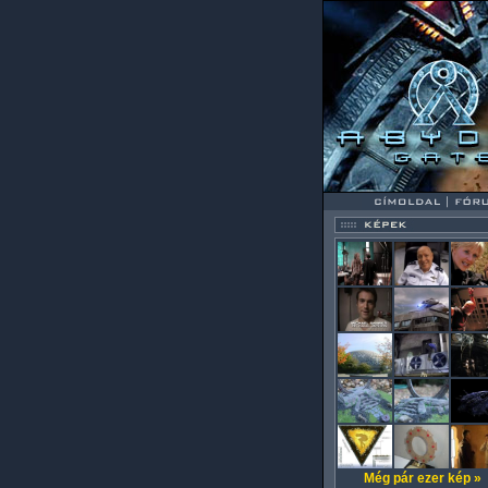
Még pár ezer kép »