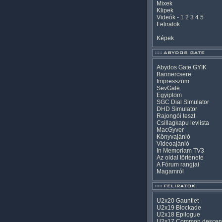
Mixek
Klipek
Videók
-
1
2
3
4
5
Feliratok
Képek
Abydos Gate GYIK
Bannercsere
Impresszum
SevGate
Egyiptom
SGC Dial Simulator
DHD Simulator
Rajongói teszt
Csillagkapu levlista
MacGyver
Könyvajánló
Videoajánló
In Memoriam TV3
Az oldal története
A Fórum rangjai
Magamról
U2x20 Gauntlet
U2x19 Blockade
U2x18 Epilogue
U2x17 Common descen