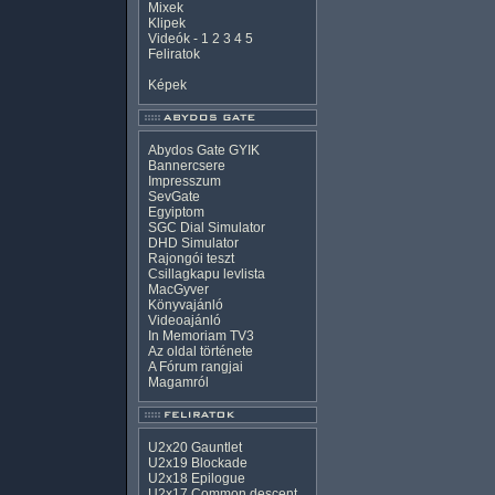
Mixek
Klipek
Videók
-
1
2
3
4
5
Feliratok
Képek
Abydos Gate GYIK
Bannercsere
Impresszum
SevGate
Egyiptom
SGC Dial Simulator
DHD Simulator
Rajongói teszt
Csillagkapu levlista
MacGyver
Könyvajánló
Videoajánló
In Memoriam TV3
Az oldal története
A Fórum rangjai
Magamról
U2x20 Gauntlet
U2x19 Blockade
U2x18 Epilogue
U2x17 Common descent