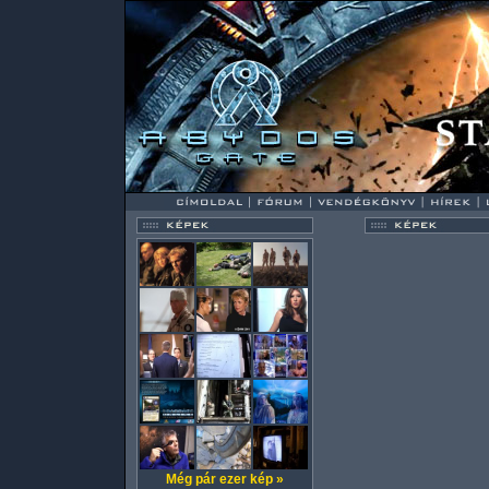
Még pár ezer kép »