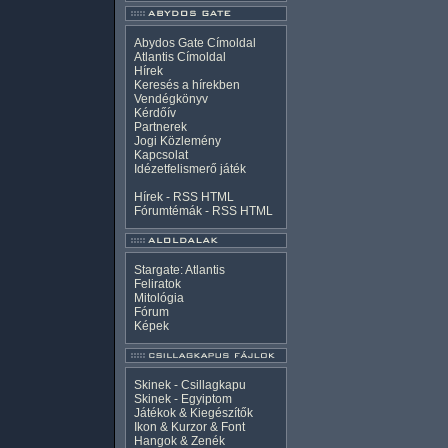
Abydos Gate Címoldal
Atlantis Címoldal
Hírek
Keresés a hírekben
Vendégkönyv
Kérdőív
Partnerek
Jogi Közlemény
Kapcsolat
Idézetfelismerő játék
Hírek -
RSS
HTML
Fórumtémák -
RSS
HTML
Stargate: Atlantis
Feliratok
Mitológia
Fórum
Képek
Skinek - Csillagkapu
Skinek - Egyiptom
Játékok & Kiegészítők
Ikon & Kurzor & Font
Hangok & Zenék