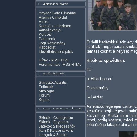
Abydos Gate Címoldal
Atlantis Címoldal
Hírek
Keresés a hírekben
Vendégkönyv
Kérdőív
Partnerek
O'Neill kadétokkal edz egy t
Jogi Közlemény
szállták meg a parancsnoks
Kapcsolat
támaszkodhat a helyzet me
Idézetfelismerő játék
Hírek -
RSS
HTML
Hibák az epizódban:
Fórumtémák -
RSS
HTML
#1
Hiba típusa:
Stargate: Atlantis
Feliratok
Cselekmény
Mitológia
Fórum
Leírás:
Képek
Az epizód legelején Carter 
készülék segítségével, mikö
kézzel fog. Miután intar tal
Skinek - Csillagkapu
teszi, pedig közben, mivel m
Skinek - Egyiptom
lehetősége kikapcsolni a ha
Játékok & Kiegészítők
Ikon & Kurzor & Font
Hangok & Zenék