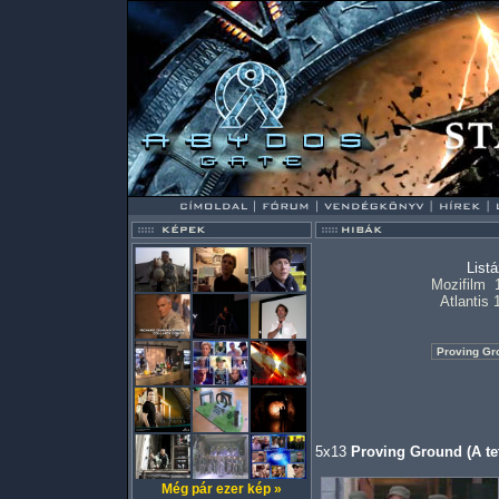
List
Mozifilm
Atlantis 
5x13
Proving Ground (A te
Még pár ezer kép »