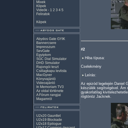
Mixek
Klipek
Videók
-
1
2
3
4
5
Feliratok
Képek
Abydos Gate GYIK
Bannercsere
Impresszum
#2
SevGate
Egyiptom
Hiba típusa:
SGC Dial Simulator
DHD Simulator
Cselekmény
Rajongói teszt
Csillagkapu levlista
MacGyver
Leírás:
Könyvajánló
Videoajánló
Az epizód legelején Daniel 
In Memoriam TV3
készülék segítségével. Ám m
Az oldal története
gyakorlatilag kivitelezhetet
A Fórum rangjai
rögtönöz Jacknek.
Magamról
U2x20 Gauntlet
U2x19 Blockade
U2x18 Epilogue
U2x17 Common descent