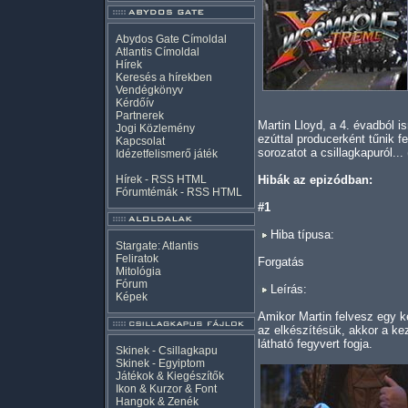
Abydos Gate Címoldal
Atlantis Címoldal
Hírek
Keresés a hírekben
Vendégkönyv
Kérdőív
Partnerek
Martin Lloyd, a 4. évadból is
Jogi Közlemény
ezúttal producerként tűnik 
Kapcsolat
sorozatot a csillagkapuról...
Idézetfelismerő játék
Hírek -
RSS
HTML
Hibák az epizódban:
Fórumtémák -
RSS
HTML
#1
Hiba típusa:
Stargate: Atlantis
Feliratok
Forgatás
Mitológia
Fórum
Leírás:
Képek
Amikor Martin felvesz egy ke
az elkészítésük, akkor a k
látható fegyvert fogja.
Skinek - Csillagkapu
Skinek - Egyiptom
Játékok & Kiegészítők
Ikon & Kurzor & Font
Hangok & Zenék