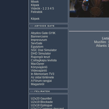
Mixek
Klipek
Videók
-
1
2
3
4
5
Feliratok
Képek
Abydos Gate GYIK
Bannercsere
List
Impresszum
Mozifilm
SevGate
Atlantis 
Egyiptom
SGC Dial Simulator
DHD Simulator
Rajongói teszt
Csillagkapu levlista
MacGyver
Könyvajánló
Videoajánló
In Memoriam TV3
Az oldal története
A Fórum rangjai
Magamról
U2x20 Gauntlet
U2x19 Blockade
U2x18 Epilogue
U2x17 Common descent