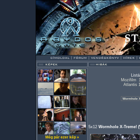
List
Mozifilm
Atlantis 
5x12
Wormhole X-Treme! (
Még pár ezer kép »