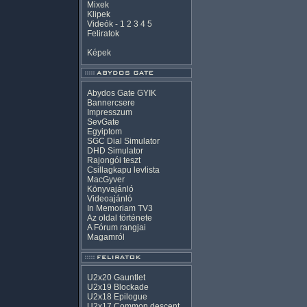
Mixek
Klipek
Videók
-
1
2
3
4
5
Feliratok
Képek
Abydos Gate GYIK
Bannercsere
Impresszum
SevGate
Egyiptom
SGC Dial Simulator
DHD Simulator
Rajongói teszt
Csillagkapu levlista
MacGyver
Könyvajánló
Videoajánló
In Memoriam TV3
Az oldal története
A Fórum rangjai
Magamról
U2x20 Gauntlet
U2x19 Blockade
U2x18 Epilogue
U2x17 Common descent