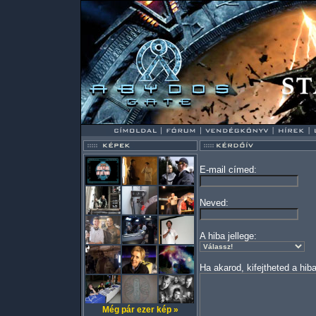
E-mail címed:
Neved:
A hiba jellege:
Ha akarod, kifejtheted a hiba
Még pár ezer kép »