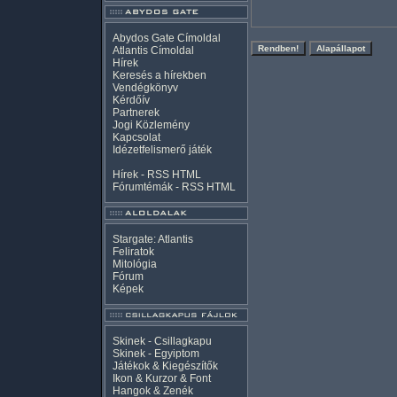
Abydos Gate Címoldal
Atlantis Címoldal
Hírek
Keresés a hírekben
Vendégkönyv
Kérdőív
Partnerek
Jogi Közlemény
Kapcsolat
Idézetfelismerő játék
Hírek -
RSS
HTML
Fórumtémák -
RSS
HTML
Stargate: Atlantis
Feliratok
Mitológia
Fórum
Képek
Skinek - Csillagkapu
Skinek - Egyiptom
Játékok & Kiegészítők
Ikon & Kurzor & Font
Hangok & Zenék