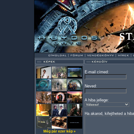
E-mail címed:
Neved:
A hiba jellege:
Ha akarod, kifejtheted a hiba
Még pár ezer kép »