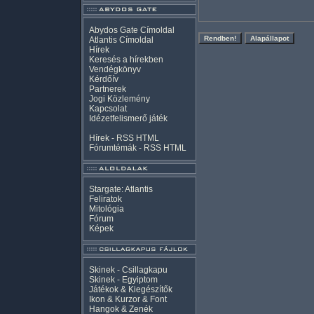
Abydos Gate Címoldal
Atlantis Címoldal
Hírek
Keresés a hírekben
Vendégkönyv
Kérdőív
Partnerek
Jogi Közlemény
Kapcsolat
Idézetfelismerő játék
Hírek -
RSS
HTML
Fórumtémák -
RSS
HTML
Stargate: Atlantis
Feliratok
Mitológia
Fórum
Képek
Skinek - Csillagkapu
Skinek - Egyiptom
Játékok & Kiegészítők
Ikon & Kurzor & Font
Hangok & Zenék