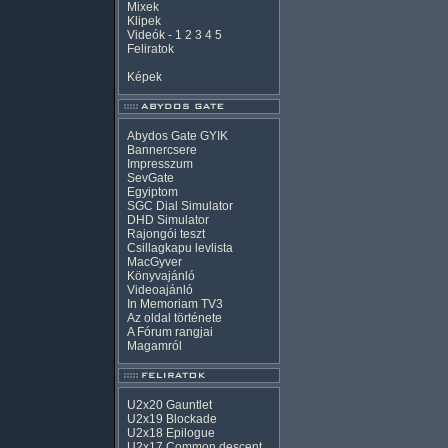
Mixek
Klipek
Videók
-
1
2
3
4
5
Feliratok
Képek
Abydos Gate GYIK
Bannercsere
Impresszum
SevGate
Egyiptom
SGC Dial Simulator
DHD Simulator
Rajongói teszt
Csillagkapu levlista
MacGyver
Könyvajánló
Videoajánló
In Memoriam TV3
Az oldal története
A Fórum rangjai
Magamról
U2x20 Gauntlet
U2x19 Blockade
U2x18 Epilogue
U2x17 Common descent