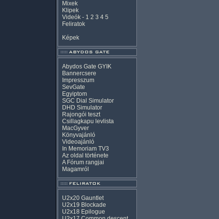
Mixek
Klipek
Videók
-
1
2
3
4
5
Feliratok
Képek
Abydos Gate GYIK
Bannercsere
Impresszum
SevGate
Egyiptom
SGC Dial Simulator
DHD Simulator
Rajongói teszt
Csillagkapu levlista
MacGyver
Könyvajánló
Videoajánló
In Memoriam TV3
Az oldal története
A Fórum rangjai
Magamról
U2x20 Gauntlet
U2x19 Blockade
U2x18 Epilogue
U2x17 Common descent