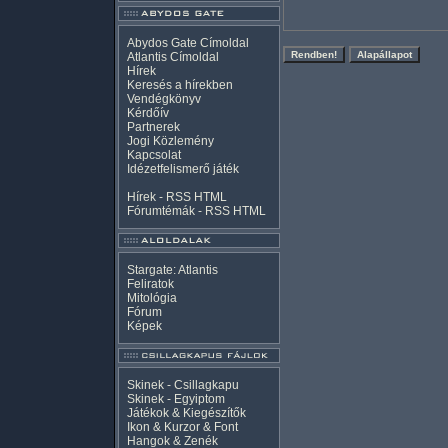
Abydos Gate Címoldal
Atlantis Címoldal
Hírek
Keresés a hírekben
Vendégkönyv
Kérdőív
Partnerek
Jogi Közlemény
Kapcsolat
Idézetfelismerő játék
Hírek -
RSS
HTML
Fórumtémák -
RSS
HTML
Stargate: Atlantis
Feliratok
Mitológia
Fórum
Képek
Skinek - Csillagkapu
Skinek - Egyiptom
Játékok & Kiegészítők
Ikon & Kurzor & Font
Hangok & Zenék