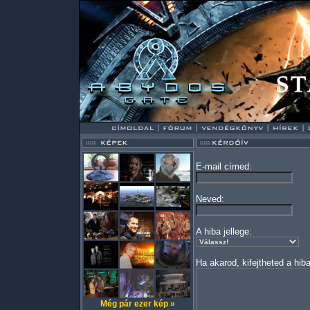
E-mail címed:
Neved:
A hiba jellege:
Ha akarod, kifejtheted a hiba
Még pár ezer kép »