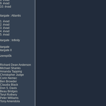
8. évad
9. évad
10. évad
targate : Atlantis
1. évad
2. évad
3. évad
4. évad
5. évad
targate : Infinity
targate
targate II
Szereplők
Richard Dean Anderson
Michael Shanks
Amanda Tapping
Christopher Judge
Corin Nemec
Ben Browder
Claudia Black
Don S. Davis
Beau Bridges
Teryl Rothery
Peter Williams
Tony Amendola