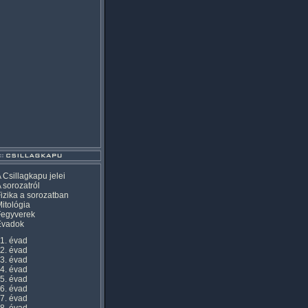
 Csillagkapu jelei
 sorozatról
izika a sorozatban
itológia
Fegyverek
Évadok
1. évad
2. évad
3. évad
4. évad
5. évad
6. évad
7. évad