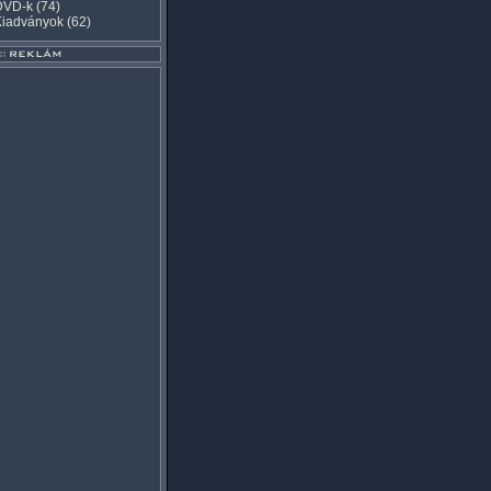
DVD-k
(74)
Kiadványok
(62)