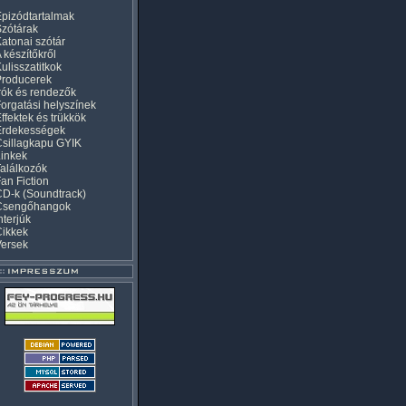
pizódtartalmak
zótárak
atonai szótár
 készítőkről
ulisszatitkok
Producerek
rók és rendezők
orgatási helyszínek
ffektek és trükkök
Érdekességek
sillagkapu GYIK
inkek
alálkozók
an Fiction
D-k (Soundtrack)
Csengőhangok
nterjúk
Cikkek
Versek