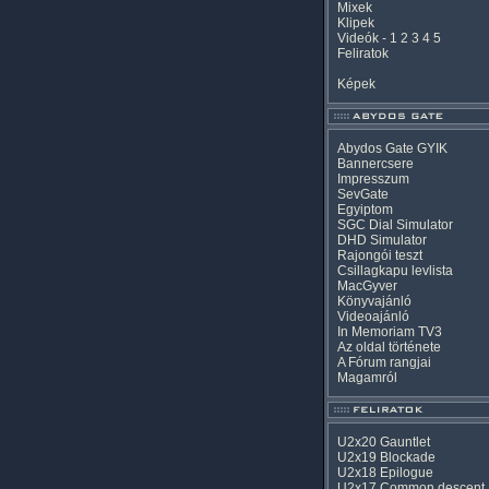
Mixek
Klipek
Videók
-
1
2
3
4
5
Feliratok
Képek
Abydos Gate GYIK
Bannercsere
Impresszum
SevGate
Egyiptom
SGC Dial Simulator
DHD Simulator
Rajongói teszt
Csillagkapu levlista
MacGyver
Könyvajánló
Videoajánló
In Memoriam TV3
Az oldal története
A Fórum rangjai
Magamról
U2x20 Gauntlet
U2x19 Blockade
U2x18 Epilogue
U2x17 Common descent