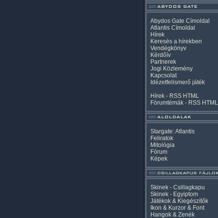
Abydos Gate Címoldal
Atlantis Címoldal
Hírek
Keresés a hírekben
Vendégkönyv
Kérdőív
Partnerek
Jogi Közlemény
Kapcsolat
Idézetfelismerő játék
Hírek -
RSS
HTML
Fórumtémák -
RSS
HTML
Stargate: Atlantis
Feliratok
Mitológia
Fórum
Képek
Skinek - Csillagkapu
Skinek - Egyiptom
Játékok & Kiegészítők
Ikon & Kurzor & Font
Hangok & Zenék