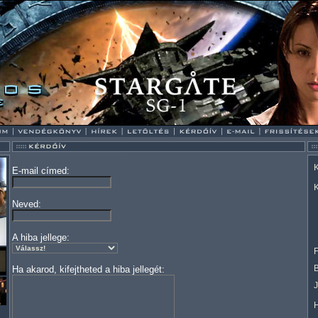
K
E-mail címed:
K
Neved:
A hiba jellege:
F
Ha akarod, kifejtheted a hiba jellegét: