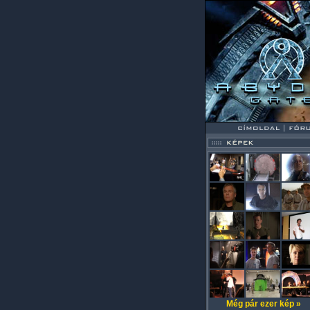
Még pár ezer kép »