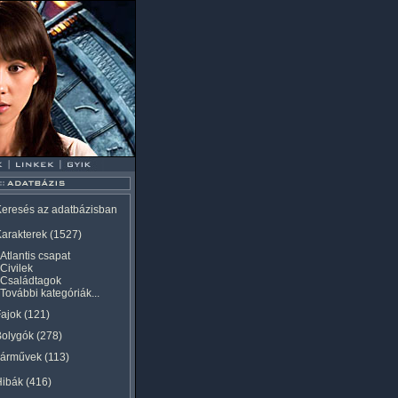
eresés az adatbázisban
arakterek
(1527)
Atlantis csapat
Civilek
Családtagok
További kategóriák...
ajok
(121)
Bolygók
(278)
Járművek
(113)
Hibák
(416)