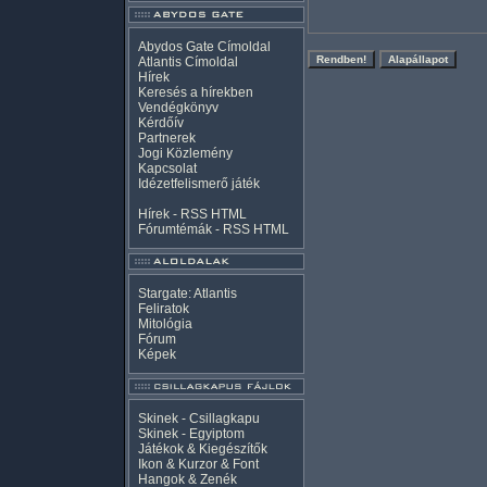
Abydos Gate Címoldal
Atlantis Címoldal
Hírek
Keresés a hírekben
Vendégkönyv
Kérdőív
Partnerek
Jogi Közlemény
Kapcsolat
Idézetfelismerő játék
Hírek -
RSS
HTML
Fórumtémák -
RSS
HTML
Stargate: Atlantis
Feliratok
Mitológia
Fórum
Képek
Skinek - Csillagkapu
Skinek - Egyiptom
Játékok & Kiegészítők
Ikon & Kurzor & Font
Hangok & Zenék