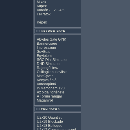
Mixek
Klipek
Videók
-
1
2
3
4
5
Feliratok
Képek
Abydos Gate GYIK
Bannercsere
Impresszum
SevGate
Egyiptom
SGC Dial Simulator
DHD Simulator
Rajongói teszt
Csillagkapu levlista
MacGyver
Könyvajánló
Videoajánló
In Memoriam TV3
Az oldal története
A Fórum rangjai
Magamról
U2x20 Gauntlet
U2x19 Blockade
U2x18 Epilogue
U2x17 Common descent