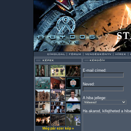
E-mail címed:
Neved:
A hiba jellege:
Ha akarod, kifejtheted a hiba
Még pár ezer kép »