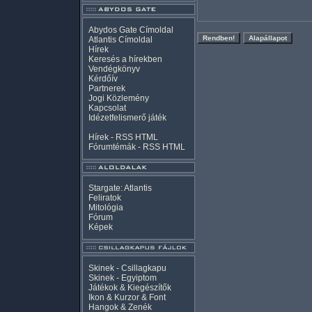
Abydos Gate Címoldal
Atlantis Címoldal
Hírek
Keresés a hírekben
Vendégkönyv
Kérdőív
Partnerek
Jogi Közlemény
Kapcsolat
Idézetfelismerő játék
Hírek -
RSS
HTML
Fórumtémák -
RSS
HTML
Stargate: Atlantis
Feliratok
Mitológia
Fórum
Képek
Skinek - Csillagkapu
Skinek - Egyiptom
Játékok & Kiegészítők
Ikon & Kurzor & Font
Hangok & Zenék