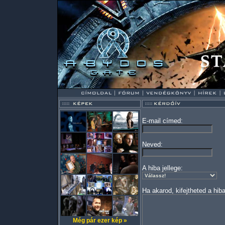
E-mail címed:
Neved:
A hiba jellege:
Ha akarod, kifejtheted a hiba
Még pár ezer kép »