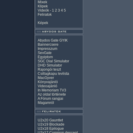
Mixek
Klipek
Videók
-
1
2
3
4
5
Feliratok
Képek
Abydos Gate GYIK
Bannercsere
Impresszum
SevGate
Egyiptom
SGC Dial Simulator
DHD Simulator
Rajongói teszt
Csillagkapu levlista
MacGyver
Könyvajánló
Videoajánló
In Memoriam TV3
Az oldal története
A Fórum rangjai
Magamról
U2x20 Gauntlet
U2x19 Blockade
U2x18 Epilogue
U2x17 Common descent