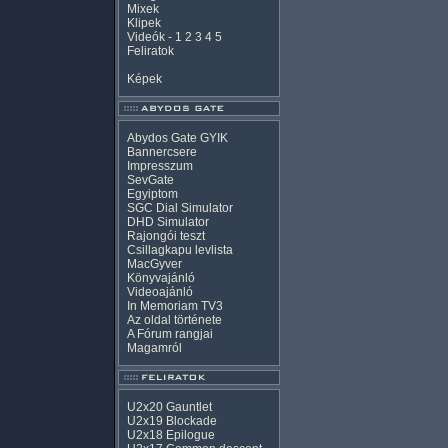
Mixek
Klipek
Videók
-
1
2
3
4
5
Feliratok
Képek
Abydos Gate GYIK
Bannercsere
Impresszum
SevGate
Egyiptom
SGC Dial Simulator
DHD Simulator
Rajongói teszt
Csillagkapu levlista
MacGyver
Könyvajánló
Videoajánló
In Memoriam TV3
Az oldal története
A Fórum rangjai
Magamról
U2x20 Gauntlet
U2x19 Blockade
U2x18 Epilogue