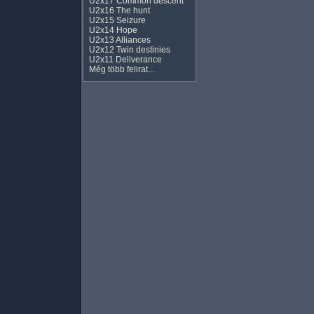
U2x17 Common descent
U2x16 The hunt
U2x15 Seizure
U2x14 Hope
U2x13 Alliances
U2x12 Twin destinies
U2x11 Deliverance
Még több felirat...