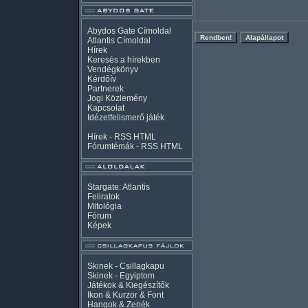
Abydos Gate Címoldal
Atlantis Címoldal
Hírek
Keresés a hírekben
Vendégkönyv
Kérdőív
Partnerek
Jogi Közlemény
Kapcsolat
Idézetfelismerő játék
Hírek -
RSS
HTML
Fórumtémák -
RSS
HTML
Stargate: Atlantis
Feliratok
Mitológia
Fórum
Képek
Skinek - Csillagkapu
Skinek - Egyiptom
Játékok & Kiegészítők
Ikon & Kurzor & Font
Hangok & Zenék