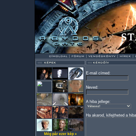
E-mail címed:
Neved:
A hiba jellege:
Ha akarod, kifejtheted a hiba
Még pár ezer kép »