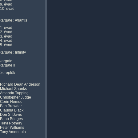
8. évad
9. évad
10. évad
targate : Atlantis
1. évad
2. évad
3. évad
4. évad
5. évad
targate : Infinity
targate
targate II
Szereplők
Richard Dean Anderson
Michael Shanks
Amanda Tapping
Christopher Judge
Corin Nemec
Ben Browder
Claudia Black
Don S. Davis
Beau Bridges
Teryl Rothery
Peter Williams
Tony Amendola