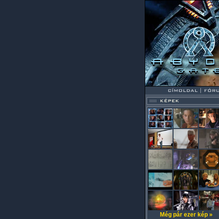
Még pár ezer kép »