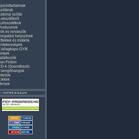
pizódtartalmak
zótárak
atonai szótár
 készítőkről
ulisszatitkok
Producerek
rók és rendezők
orgatási helyszínek
ffektek és trükkök
Érdekességek
sillagkapu GYIK
inkek
alálkozók
an Fiction
D-k (Soundtrack)
Csengőhangok
nterjúk
Cikkek
Versek