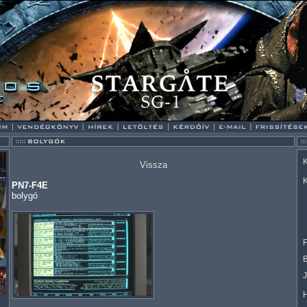
K
Vissza
K
PN7-F4E
bolygó
F