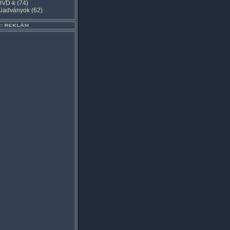
DVD-k
(74)
Kiadványok
(62)