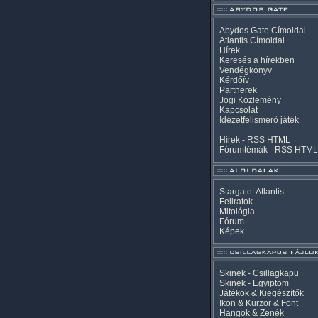
Abydos Gate Címoldal
Atlantis Címoldal
Hírek
Keresés a hírekben
Vendégkönyv
Kérdőív
Partnerek
Jogi Közlemény
Kapcsolat
Idézetfelismerő játék
Hírek -
RSS
HTML
Fórumtémák -
RSS
HTML
Stargate: Atlantis
Feliratok
Mitológia
Fórum
Képek
Skinek - Csillagkapu
Skinek - Egyiptom
Játékok & Kiegészítők
Ikon & Kurzor & Font
Hangok & Zenék