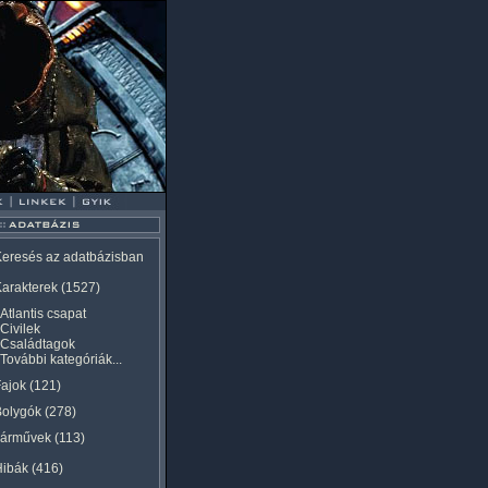
eresés az adatbázisban
arakterek
(1527)
Atlantis csapat
Civilek
Családtagok
További kategóriák...
ajok
(121)
Bolygók
(278)
Járművek
(113)
Hibák
(416)