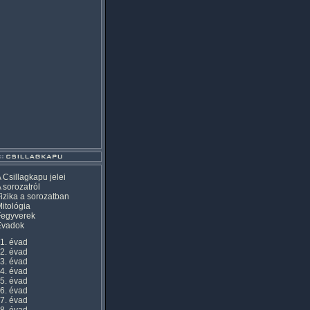
 Csillagkapu jelei
 sorozatról
izika a sorozatban
itológia
Fegyverek
Évadok
1. évad
2. évad
3. évad
4. évad
5. évad
6. évad
7. évad