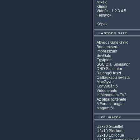
Mixek
Klipek
Videók
-
1
2
3
4
5
Feliratok
Képek
Abydos Gate GYIK
Bannercsere
Impresszum
SevGate
Egyiptom
SGC Dial Simulator
DHD Simulator
Rajongói teszt
Csillagkapu levlista
MacGyver
Könyvajánló
Videoajánló
In Memoriam TV3
Az oldal története
A Fórum rangjai
Magamról
U2x20 Gauntlet
U2x19 Blockade
U2x18 Epilogue
U2x17 Common descent