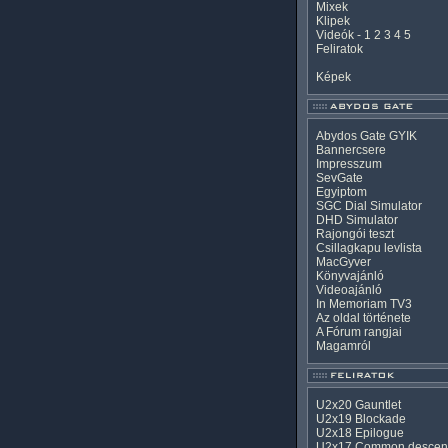
Mixek
Klipek
Videók
-
1
2
3
4
5
Feliratok
Képek
Abydos Gate GYIK
Bannercsere
Impresszum
SevGate
Egyiptom
SGC Dial Simulator
DHD Simulator
Rajongói teszt
Csillagkapu levlista
MacGyver
Könyvajánló
Videoajánló
In Memoriam TV3
Az oldal története
A Fórum rangjai
Magamról
U2x20 Gauntlet
U2x19 Blockade
U2x18 Epilogue
U2x17 Common descen