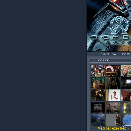
Még pár ezer kép »