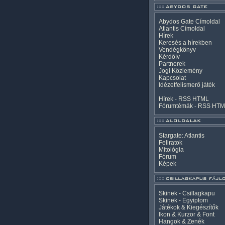
Abydos Gate Címoldal
Atlantis Címoldal
Hírek
Keresés a hírekben
Vendégkönyv
Kérdőív
Partnerek
Jogi Közlemény
Kapcsolat
Idézetfelismerő játék
Hírek -
RSS
HTML
Fórumtémák -
RSS
HTM
Stargate: Atlantis
Feliratok
Mitológia
Fórum
Képek
Skinek - Csillagkapu
Skinek - Egyiptom
Játékok & Kiegészítők
Ikon & Kurzor & Font
Hangok & Zenék