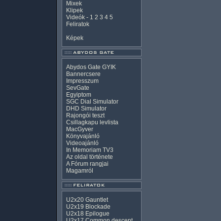
Mixek
Klipek
Videók
-
1
2
3
4
5
Feliratok
Képek
Abydos Gate GYIK
Bannercsere
Impresszum
SevGate
Egyiptom
SGC Dial Simulator
DHD Simulator
Rajongói teszt
Csillagkapu levlista
MacGyver
Könyvajánló
Videoajánló
In Memoriam TV3
Az oldal története
A Fórum rangjai
Magamról
U2x20 Gauntlet
U2x19 Blockade
U2x18 Epilogue
U2x17 Common descent