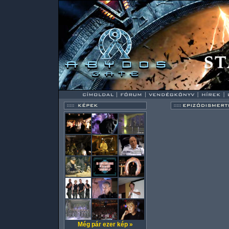
Még pár ezer kép »