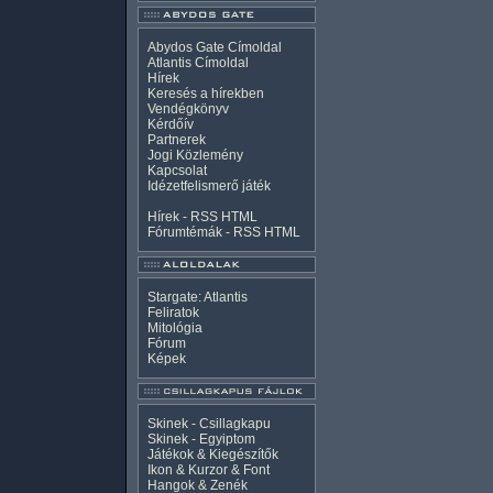
Abydos Gate Címoldal
Atlantis Címoldal
Hírek
Keresés a hírekben
Vendégkönyv
Kérdőív
Partnerek
Jogi Közlemény
Kapcsolat
Idézetfelismerő játék
Hírek -
RSS
HTML
Fórumtémák -
RSS
HTML
Stargate: Atlantis
Feliratok
Mitológia
Fórum
Képek
Skinek - Csillagkapu
Skinek - Egyiptom
Játékok & Kiegészítők
Ikon & Kurzor & Font
Hangok & Zenék