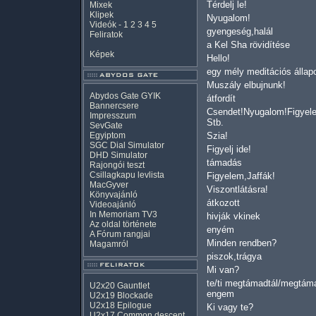
Térdelj le!
Mixek
Klipek
Nyugalom!
Videók
-
1
2
3
4
5
gyengeség,halál
Feliratok
a Kel Sha rövidítése
Képek
Hello!
egy mély meditációs állap
Muszály elbujnunk!
Abydos Gate GYIK
átfordít
Bannercsere
Csendet!Nyugalom!Figyel
Impresszum
Stb.
SevGate
Egyiptom
Szia!
SGC Dial Simulator
Figyelj ide!
DHD Simulator
támadás
Rajongói teszt
Csillagkapu levlista
Figyelem,Jaffák!
MacGyver
Viszontlátásra!
Könyvajánló
átkozott
Videoajánló
In Memoriam TV3
hivják vkinek
Az oldal története
enyém
A Fórum rangjai
Minden rendben?
Magamról
piszok,trágya
Mi van?
te/ti megtámadtál/megtám
U2x20 Gauntlet
engem
U2x19 Blockade
U2x18 Epilogue
Ki vagy te?
U2x17 Common descent