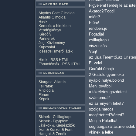
Figyelem!Térdelj le az iste
Akarod?/Fogd!
Abydos Gate Címoldal
miért?
Atlantis Címoldal
Hírek
Előre!
Keresés a hírekben
rendben,jó
Vendégkönyv
Fogadja!
Kérdőív
Partnerek
csillagkapu
Jogi Közlemény
viszonzás
Kapcsolat
Idézetfelismerő játék
Várj!
az Úr,a Teremtő,az Úristen
Hírek -
RSS
HTML
El vele!
Fórumtémák -
RSS
HTML
Goa'uld űrhajó
2 Goa'uld gyermeke
nyápic,hülye,bolond
Stargate: Atlantis
Menj tovább!
Feliratok
Mitológia
a tökéletes gazdatest
Fórum
számomra?
Képek
ez az enyém lehet?
szolga,harcos
megértetted?/érted?
Skinek - Csillagkapu
Menj a Pokolba!
Skinek - Egyiptom
Játékok & Kiegészítők
segítség,szállás,menedék
Ikon & Kurzor & Font
vkinek a lelke
Hangok & Zenék