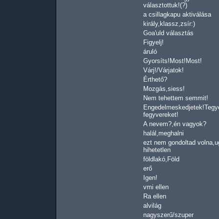
választottuk!(?)
a csillagkapu aktiválása
király,klassz,zsír:)
Goa'uld választás
Figyelj!
áruló
Gyorsíts!Most!Most!
Várj!/Várjatok!
Érthető?
Mozgás,siess!
Nem tehettem semmit!
Engedelmeskedjetek!Tegyé
fegyvereket!
A nevem?,én vagyok?
halál,meghalni
ezt nem gondoltad volna,u
hihetetlen
földlakó,Föld
erő
Igen!
vmi ellen
Ra ellen
alvilág
nagyszerű/szuper