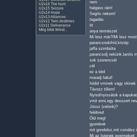
nem
U2x16 The hunt
halgass rám!
U2x15 Seizure
U2x14 Hope
Segíts nekem!
U2x13 Alliances
tagadás
U2x12 Twin destinies
itt
U2x11 Deliverance
Még több felirat...
anya természet
Mi lesz már?/Mi lesz most
parancsnokihíd,közép
jaffa szimbióta
parancsolj nekünk,taníts m
sok szerencsét
cél
ez a tiéd
maradj hátul!
hódol vminek vagy vkinek
Távozz tőlem!
Nyisd/nyissátok a kapukat/
vmit enni,egy desszert ne
Jössz (velünk)?
felébred
Öld meg!
gyerekek
mit gondolsz,mit csinálsz i
Mi az Istenek gyermekeit