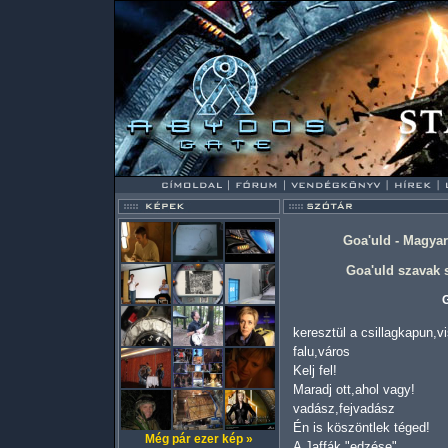
Goa'uld - Magyar
Goa'uld szavak s
G
keresztül a csillagkapun,v
falu,város
Kelj fel!
Maradj ott,ahol vagy!
vadász,fejvadász
Én is köszöntlek téged!
Még pár ezer kép »
A Jaffák "edzése"