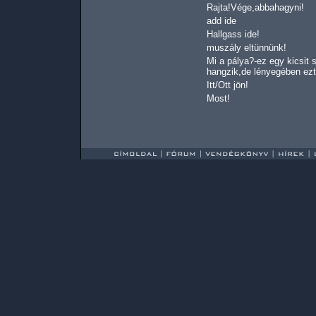
Rajta!Vége,abbahagyni!
add ide
Hallgass ide!
muszály eltünnünk!
Mi a pálya?-ez egy kicsit 
hangzik,de lényegében ezt j
Itt/Ott jön!
Most!