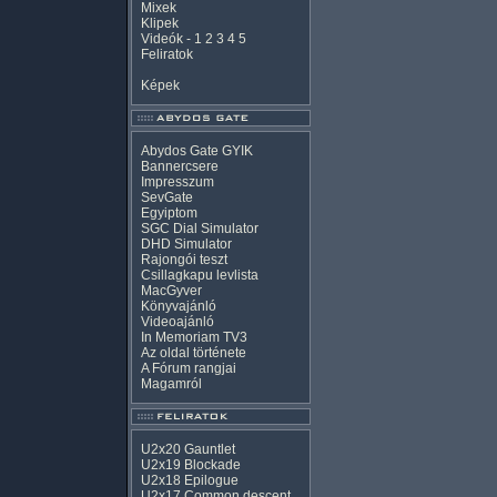
Mixek
Klipek
Videók
-
1
2
3
4
5
Feliratok
Képek
Abydos Gate GYIK
Bannercsere
Impresszum
SevGate
Egyiptom
SGC Dial Simulator
DHD Simulator
Rajongói teszt
Csillagkapu levlista
MacGyver
Könyvajánló
Videoajánló
In Memoriam TV3
Az oldal története
A Fórum rangjai
Magamról
U2x20 Gauntlet
U2x19 Blockade
U2x18 Epilogue
U2x17 Common descent