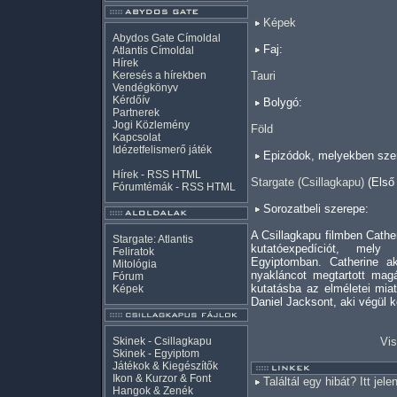
Képek
Abydos Gate Címoldal
Faj:
Atlantis Címoldal
Hírek
Keresés a hírekben
Tauri
Vendégkönyv
Kérdőív
Bolygó:
Partnerek
Jogi Közlemény
Föld
Kapcsolat
Idézetfelismerő játék
Epizódok, melyekben szer
Hírek -
RSS
HTML
Stargate (Csillagkapu)
(Első
Fórumtémák -
RSS
HTML
Sorozatbeli szerepe:
A Csillagkapu filmben Cathe
Stargate: Atlantis
kutatóexpedíciót, mely
Feliratok
Egyiptomban. Catherine ak
Mitológia
nyakláncot megtartott mag
Fórum
kutatásba az elméletei miat
Képek
Daniel Jacksont, aki végül ké
Skinek - Csillagkapu
Vis
Skinek - Egyiptom
Játékok & Kiegészítők
Ikon & Kurzor & Font
Találtál egy hibát? Itt jele
Hangok & Zenék