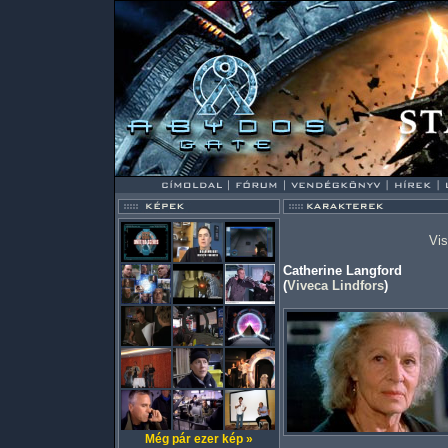
Vis
Catherine Langford
(
Viveca Lindfors
)
Még pár ezer kép »