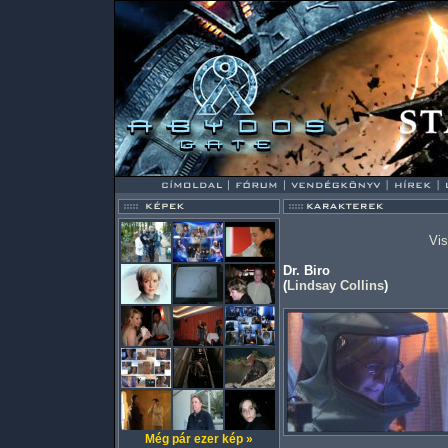
Vis
Dr. Biro
(
Lindsay Collins
)
Még pár ezer kép »