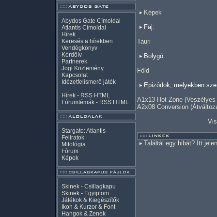
Képek
Abydos Gate Címoldal
Faj:
Atlantis Címoldal
Hírek
Keresés a hírekben
Tauri
Vendégkönyv
Kérdőív
Bolygó:
Partnerek
Jogi Közlemény
Föld
Kapcsolat
Idézetfelismerő játék
Epizódok, melyekben szer
Hírek -
RSS
HTML
A1x13 Hot Zone (Veszélyes
Fórumtémák -
RSS
HTML
A2x08 Conversion (Átváltoz
Vis
Stargate: Atlantis
Feliratok
Találtál egy hibát? Itt jele
Mitológia
Fórum
Képek
Skinek - Csillagkapu
Skinek - Egyiptom
Játékok & Kiegészítők
Ikon & Kurzor & Font
Hangok & Zenék