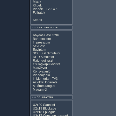
Mixek
Klipek
Videók
-
1
2
3
4
5
Feliratok
Képek
Abydos Gate GYIK
Bannercsere
Impresszum
SevGate
Egyiptom
SGC Dial Simulator
DHD Simulator
Rajongói teszt
Csillagkapu levlista
MacGyver
Könyvajánló
Videoajánló
In Memoriam TV3
Az oldal története
A Fórum rangjai
Magamról
U2x20 Gauntlet
U2x19 Blockade
U2x18 Epilogue
U2x17 Common descent