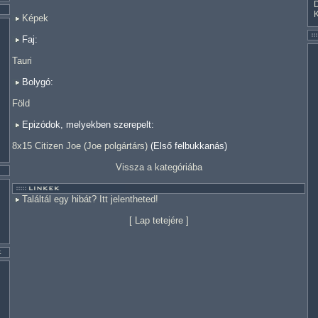
Képek
Faj:
Tauri
Bolygó:
Föld
Epizódok, melyekben szerepelt:
8x15 Citizen Joe (Joe polgártárs)
(Első felbukkanás)
Vissza a kategóriába
Találtál egy hibát? Itt jelentheted!
[
Lap tetejére
]