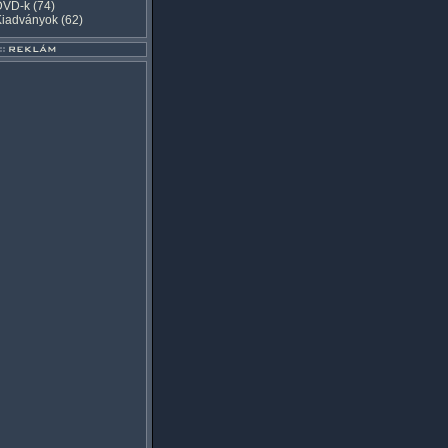
DVD-k
(74)
Kiadványok
(62)