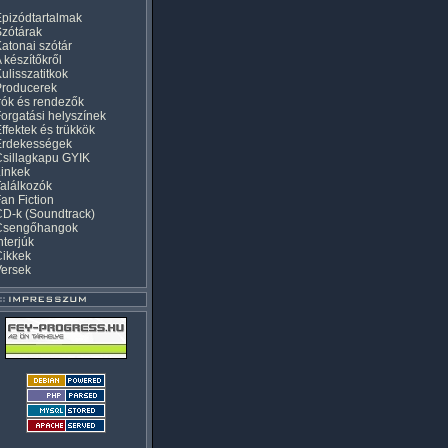
pizódtartalmak
zótárak
atonai szótár
 készítőkről
ulisszatitkok
Producerek
rók és rendezők
orgatási helyszínek
ffektek és trükkök
Érdekességek
sillagkapu GYIK
inkek
alálkozók
an Fiction
D-k (Soundtrack)
Csengőhangok
nterjúk
Cikkek
Versek