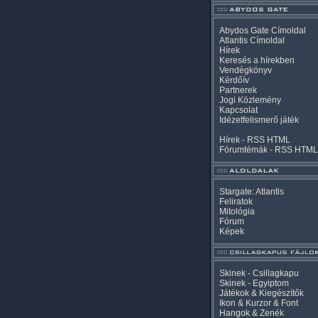
Abydos Gate Címoldal
Atlantis Címoldal
Hírek
Keresés a hírekben
Vendégkönyv
Kérdőív
Partnerek
Jogi Közlemény
Kapcsolat
Idézetfelismerő játék
Hírek -
RSS
HTML
Fórumtémák -
RSS
HTML
Stargate: Atlantis
Feliratok
Mitológia
Fórum
Képek
Skinek - Csillagkapu
Skinek - Egyiptom
Játékok & Kiegészítők
Ikon & Kurzor & Font
Hangok & Zenék