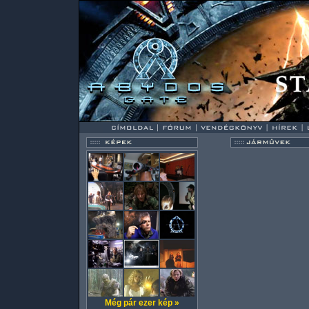
Még pár ezer kép »