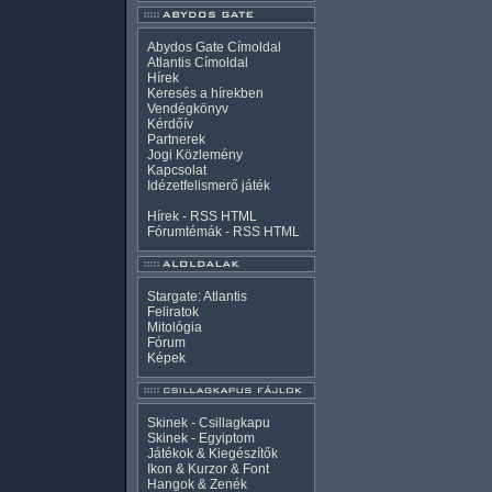
Abydos Gate Címoldal
Atlantis Címoldal
Hírek
Keresés a hírekben
Vendégkönyv
Kérdőív
Partnerek
Jogi Közlemény
Kapcsolat
Idézetfelismerő játék
Hírek -
RSS
HTML
Fórumtémák -
RSS
HTML
Stargate: Atlantis
Feliratok
Mitológia
Fórum
Képek
Skinek - Csillagkapu
Skinek - Egyiptom
Játékok & Kiegészítők
Ikon & Kurzor & Font
Hangok & Zenék