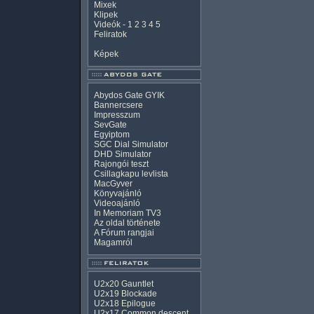
Mixek
Klipek
Videók
-
1
2
3
4
5
Feliratok
Képek
Abydos Gate GYIK
Bannercsere
Impresszum
SevGate
Egyiptom
SGC Dial Simulator
DHD Simulator
Rajongói teszt
Csillagkapu levlista
MacGyver
Könyvajánló
Videoajánló
In Memoriam TV3
Az oldal története
A Fórum rangjai
Magamról
U2x20 Gauntlet
U2x19 Blockade
U2x18 Epilogue
U2x17 Common descent