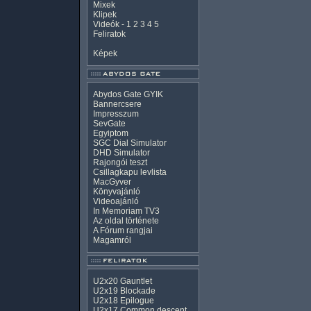
Mixek
Klipek
Videók
-
1
2
3
4
5
Feliratok
Képek
Abydos Gate GYIK
Bannercsere
Impresszum
SevGate
Egyiptom
SGC Dial Simulator
DHD Simulator
Rajongói teszt
Csillagkapu levlista
MacGyver
Könyvajánló
Videoajánló
In Memoriam TV3
Az oldal története
A Fórum rangjai
Magamról
U2x20 Gauntlet
U2x19 Blockade
U2x18 Epilogue
U2x17 Common descent