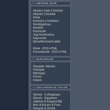
Abydos Gate Címoldal
Atlantis Címoldal
Hírek
Keresés a hírekben
Vendégkönyv
Kérdőív
Partnerek
Jogi Közlemény
Kapcsolat
Idézetfelismerő játék
Hírek -
RSS
HTML
Fórumtémák -
RSS
HTML
Stargate: Atlantis
Feliratok
Mitológia
Fórum
Képek
Skinek - Csillagkapu
Skinek - Egyiptom
Játékok & Kiegészítők
Ikon & Kurzor & Font
Hangok & Zenék