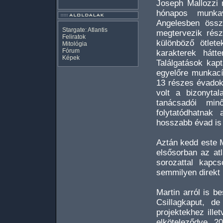
Joseph Mallozzi 
hónapos munkav
Angelesben össz
Stargate: Atlantis
megtervezik rész
Feliratok
különböző ötlete
Mitológia
Fórum
karakterek hátte
Képek
Találgatások kap
egyelőre munkacím
13 részes évadok
volt a bizonyta
tanácsadói mi
folytatódhatnak
hosszabb évad is 
Aztán kedd este M
elsősorban az at
sorozattal kapcs
semmilyen direkt
Martin arról is b
Csillagkaput, 
projektekhez ille
elköteleződve. 2