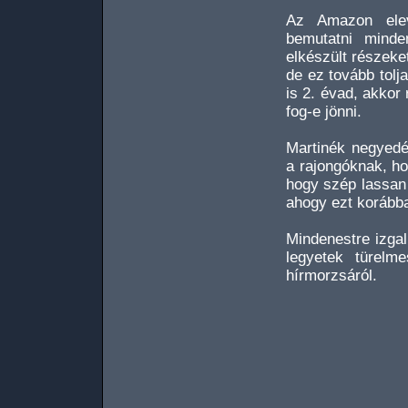
Az Amazon elev
bemutatni minde
elkészült részeke
de ez tovább tolj
is 2. évad, akkor
fog-e jönni.
Martinék negyedé
a rajongóknak, hog
hogy szép lassan 
ahogy ezt korábban
Mindenestre izga
legyetek türel
hírmorzsáról.