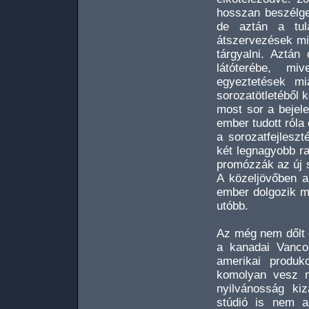
hosszan beszélget
de aztán a tula
átszervezések mia
tárgyalni. Aztá
látóterébe, mi
egyeztetések mi
sorozatötletéből 
most sor a bejel
ember tudott róla
a sorozatfejlesz
két legnagyobb ra
promózzák az új s
A közeljövőben a
ember dolgozik ma
utóbb.
Az még nem dőlt e
a kanadai Vancou
amerikai produ
komolyan vesz m
nyilvánosság kiz
stúdió is nem az