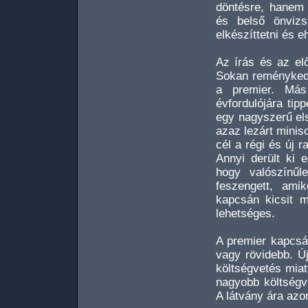
döntésre, hanem 
és belső önvizs
elkészíttetni és e
Az írás és az el
Sokan reménykedt
a premier. Más
évfordulójára tip
egy nagyszerű els
azaz lezárt minis
cél a régi és új 
Annyi derült ki 
hogy valószínűl
feszengett, ami
kapcsán kicsit m
lehetséges.
A premier kapcsá
vagy rövidebb. Új
költségvetés mia
nagyobb költségve
A látvány ára azo