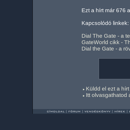
Ezt a hírt már 676 
Kapcsolódó linkek:
Dial The Gate - a te
GateWorld cikk - T
Dial the Gate - a röv
Küldd el ezt a hí
Itt olvasgathatod