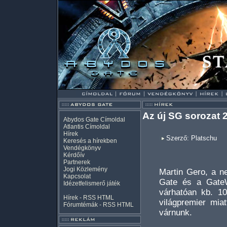
Az új SG sorozat 
Abydos Gate Címoldal
Atlantis Címoldal
Hírek
Szerző: Platschu
Keresés a hírekben
Vendégkönyv
Kérdőív
Partnerek
Jogi Közlemény
Martin Gero, a ne
Kapcsolat
Gate és a GateW
Idézetfelismerő játék
várhatóan kb. 1
Hírek -
RSS
HTML
világpremier mia
Fórumtémák -
RSS
HTML
várnunk.