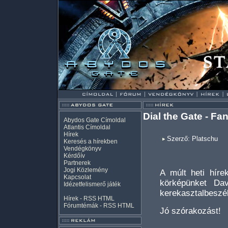
Dial the Gate - F
Abydos Gate Címoldal
Atlantis Címoldal
Hírek
Szerző: Platschu
Keresés a hírekben
Vendégkönyv
Kérdőív
Partnerek
Jogi Közlemény
A múlt heti híre
Kapcsolat
körképünket Dav
Idézetfelismerő játék
kerekasztalbeszél
Hírek -
RSS
HTML
Fórumtémák -
RSS
HTML
Jó szórakozást!