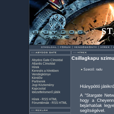
Csillagkapu szimu
Abydos Gate Címoldal
Atlantis Címoldal
Hírek
Szerző: radu
Keresés a hírekben
Vendégkönyv
Kérdőív
Partnerek
Jogi Közlemény
Hiánypótló játékró
Kapcsolat
Idézetfelismerő játék
A "Stargate Netwo
Hírek -
RSS
HTML
hogy a Cheyenne
Fórumtémák -
RSS
HTML
bejárhatóak legy
segítségével.