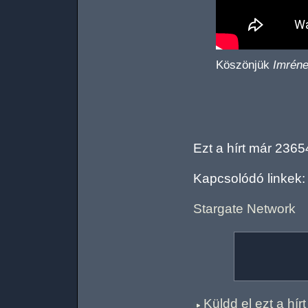
Köszönjük
Imrén
Ezt a hírt már 2365
Kapcsolódó linkek:
Stargate Network
Küldd el ezt a hí