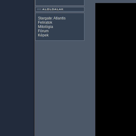
Stargate: Atlantis
Feliratok
Mitológia
Fórum
Képek